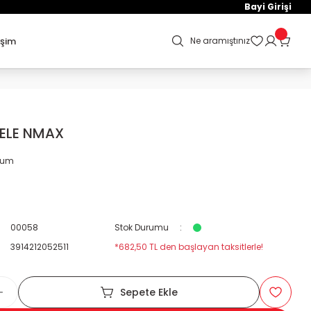
Bayi Girişi
işim
Ne aramıştınız
ELE NMAX
orum
00058
Stok Durumu
3914212052511
*682,50 TL den başlayan taksitlerle!
Sepete Ekle