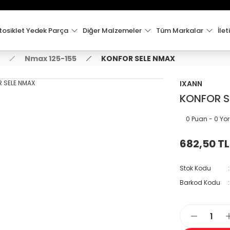
15:00'e Kadar Verilen Siparişler Aynı Gün Kargo'da!
Hoşgeldiniz !
Whatsapp İletişim için 0501 148 40 97
osiklet Yedek Parça
Diğer Malzemeler
Tüm Markalar
İlet
2000 TL VE ÜZERİ KARGO ÜCRETSİZ !
Nmax 125-155
KONFOR SELE NMAX
IXANN
KONFOR S
0 Puan - 0 Y
682,50 TL
Stok Kodu
Barkod Kodu