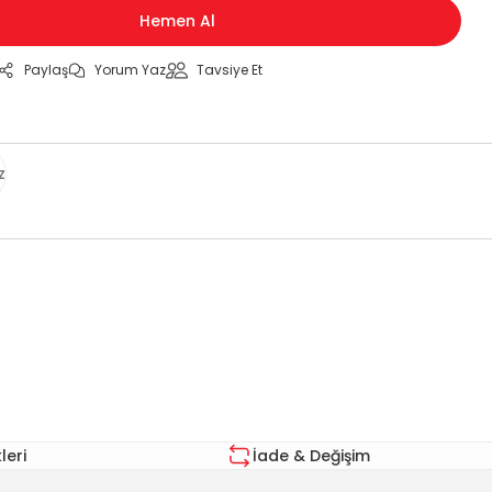
Hemen Al
Paylaş
Yorum Yaz
Tavsiye Et
z
za iletebilirsiniz.
eri
İade & Değişim