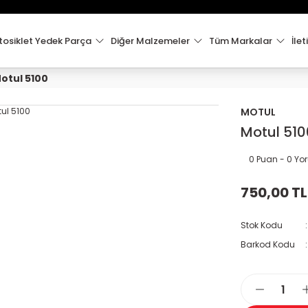
15:00'e Kadar Verilen Siparişler Aynı Gün Kargo'da!
Hoşgeldiniz !
Whatsapp İletişim için 0501 148 40 97
osiklet Yedek Parça
Diğer Malzemeler
Tüm Markalar
İlet
2000 TL VE ÜZERİ KARGO ÜCRETSİZ !
otul 5100
MOTUL
Motul 510
0 Puan - 0 Y
750,00 TL
Stok Kodu
Barkod Kodu