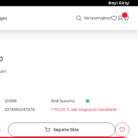
Bayi Girişi
işim
Ne aramıştınız
0
orum
20988
Stok Durumu
3374650247076
*750,00 TL den başlayan taksitlerle!
Sepete Ekle