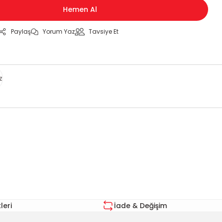
Hemen Al
Paylaş
Yorum Yaz
Tavsiye Et
z
za iletebilirsiniz.
eri
İade & Değişim