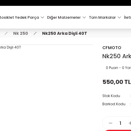
15:00'e Kadar Verilen Siparişler Aynı Gün Kargo'da!
Hoşgeldiniz !
Whatsapp İletişim için 0501 148 40 97
osiklet Yedek Parça
Diğer Malzemeler
Tüm Markalar
İlet
2000 TL VE ÜZERİ KARGO ÜCRETSİZ !
Nk 250
Nk250 Arka Dişli 40T
CFMOTO
Nk250 Ark
0 Puan - 0 Y
550,00 TL
Stok Kodu
Barkod Kodu