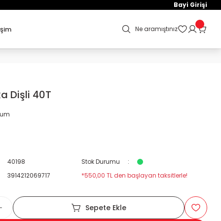
Bayi Girişi
işim
Ne aramıştınız
a Dişli 40T
orum
40198
Stok Durumu
3914212069717
*550,00 TL den başlayan taksitlerle!
Sepete Ekle