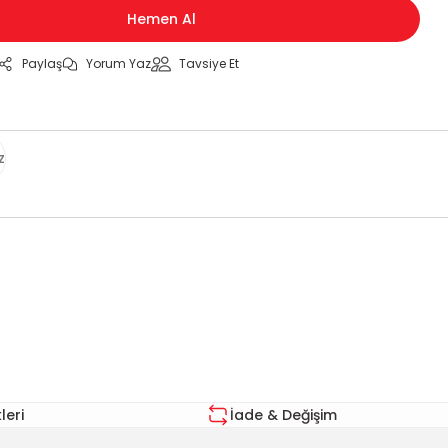
Hemen Al
Paylaş
Yorum Yaz
Tavsiye Et
z
za iletebilirsiniz.
eri
İade & Değişim