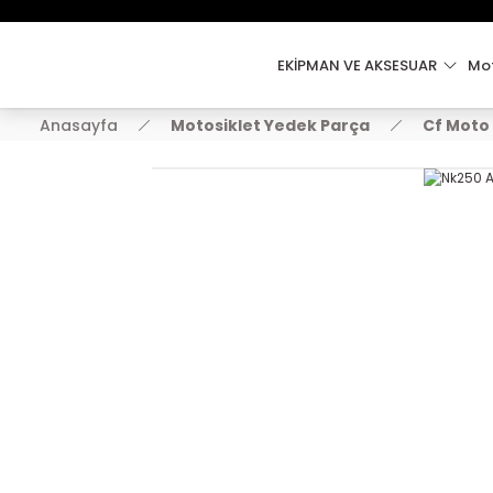
EKİPMAN VE AKSESUAR
Mot
Anasayfa
Motosiklet Yedek Parça
Cf Moto