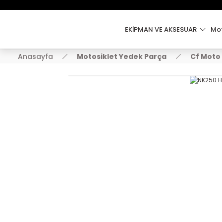
EKİPMAN VE AKSESUAR
Mot
Anasayfa
Motosiklet Yedek Parça
Cf Moto