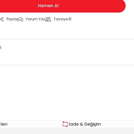
Hemen Al
Paylaş
Yorum Yaz
Tavsiye Et
z
za iletebilirsiniz.
eri
İade & Değişim