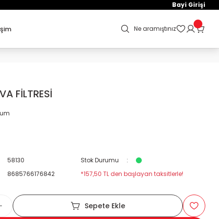
Bayi Girişi
işim
Ne aramıştınız
A FİLTRESİ
orum
58130
Stok Durumu
8685766176842
*157,50 TL den başlayan taksitlerle!
Sepete Ekle