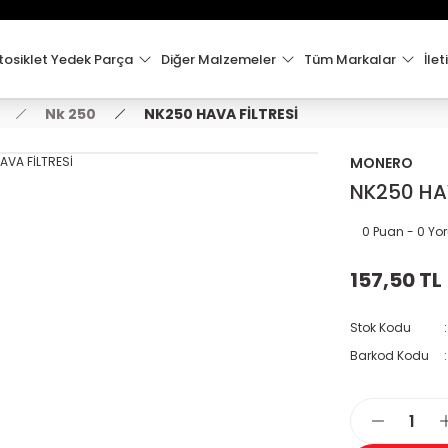
15:00'e Kadar Verilen Siparişler Aynı Gün Kargo'da!
Hoşgeldiniz !
Whatsapp İletişim için 0501 148 40 97
osiklet Yedek Parça
Diğer Malzemeler
Tüm Markalar
İlet
2000 TL VE ÜZERİ KARGO ÜCRETSİZ !
Nk 250
NK250 HAVA FİLTRESİ
MONERO
NK250 HAV
0 Puan - 0 Y
157,50 TL
Stok Kodu
Barkod Kodu