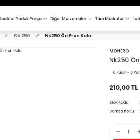
15:00'e Kadar Verilen Siparişler Aynı Gün Kargo'da!
Hoşgeldiniz !
Whatsapp İletişim için 0501 148 40 97
osiklet Yedek Parça
Diğer Malzemeler
Tüm Markalar
İlet
2000 TL VE ÜZERİ KARGO ÜCRETSİZ !
Nk 250
Nk250 Ön Fren Kolu
MONERO
Nk250 Ön 
0 Puan - 0 Y
210,00 TL
Stok Kodu
Barkod Kodu