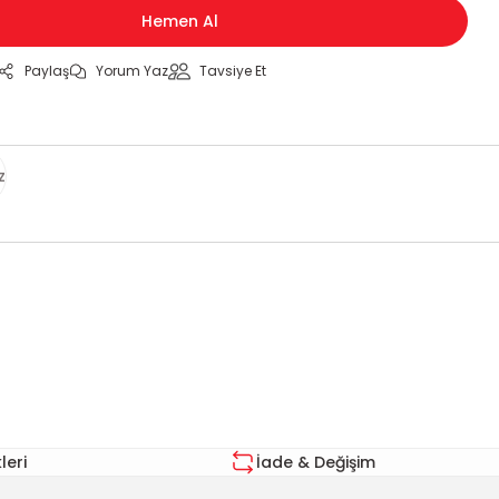
Hemen Al
Paylaş
Yorum Yaz
Tavsiye Et
z
za iletebilirsiniz.
eri
İade & Değişim