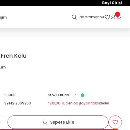
Bayi Girişi
işim
Ne aramıştınız
Fren Kolu
orum
53983
Stok Durumu
3914212069250
*210,00 TL den başlayan taksitlerle!
Sepete Ekle