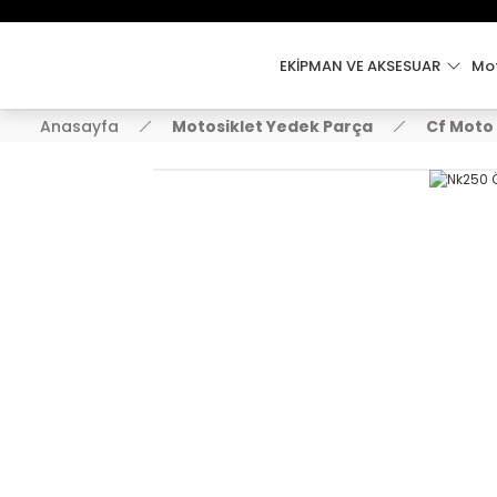
EKİPMAN VE AKSESUAR
Mot
Anasayfa
Motosiklet Yedek Parça
Cf Moto