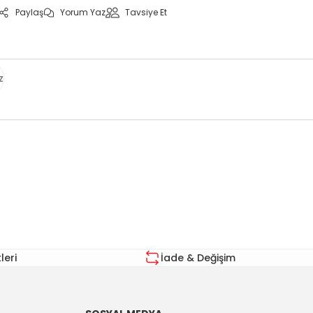
Paylaş
Yorum Yaz
Tavsiye Et
z
za iletebilirsiniz.
eri
İade & Değişim