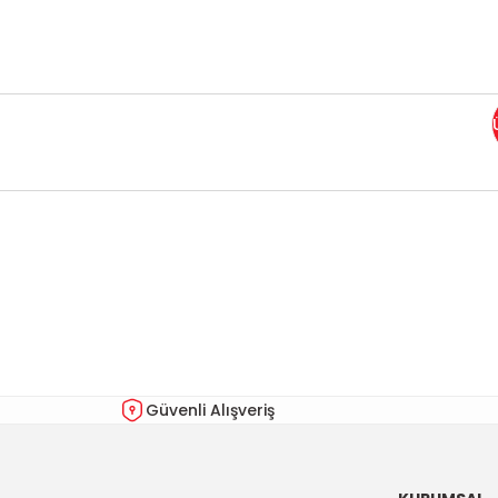
Bu ürünün fiyat bilgisi, resim, ürün açıklamalarında ve diğer kon
Görüş ve önerileriniz için teşekkür ederiz.
Ürün resmi kalitesiz, bozuk veya görüntülenemiyor.
Ürün açıklamasında eksik bilgiler bulunuyor.
Ürün bilgilerinde hatalar bulunuyor.
Güvenli Alışveriş
Ürün fiyatı diğer sitelerden daha pahalı.
Bu ürüne benzer farklı alternatifler olmalı.