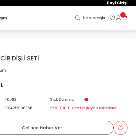
Bayi Girişi
işim
Ne aramıştınız
CİR DİŞLİ SETİ
orum
TL
40093
Stok Durumu
3914212098366
*2.100,00 TL den başlayan taksitlerle!
Gelince Haber Ver