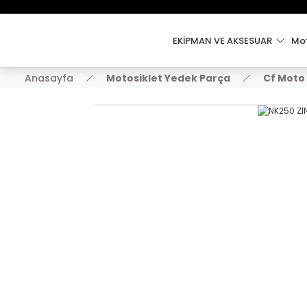
EKİPMAN VE AKSESUAR
Mot
Anasayfa
Motosiklet Yedek Parça
Cf Moto