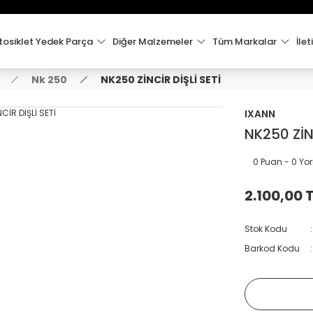
15:00'e Kadar Verilen Siparişler Aynı Gün Kargo'da!
Hoşgeldiniz !
Whatsapp İletişim için 0501 148 40 97
osiklet Yedek Parça
Diğer Malzemeler
Tüm Markalar
İlet
2000 TL VE ÜZERİ KARGO ÜCRETSİZ !
Nk 250
NK250 ZİNCİR DİŞLİ SETİ
IXANN
NK250 ZİN
0 Puan - 0 Y
2.100,00 
Stok Kodu
Barkod Kodu