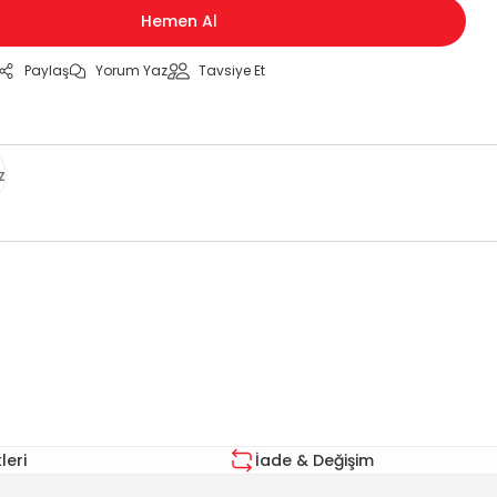
Hemen Al
Paylaş
Yorum Yaz
Tavsiye Et
z
za iletebilirsiniz.
eri
İade & Değişim