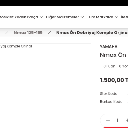
15:00'e Kadar Verilen Siparişler Aynı Gün Kargo'da!
Hoşgeldiniz !
Whatsapp İletişim için 0501 148 40 97
osiklet Yedek Parça
Diğer Malzemeler
Tüm Markalar
İlet
2000 TL VE ÜZERİ KARGO ÜCRETSİZ !
Nmax 125-155
Nmax Ön Debriyaj Komple Orjina
YAMAHA
Nmax Ön D
0 Puan - 0 Y
1.500,00 
Stok Kodu
Barkod Kodu