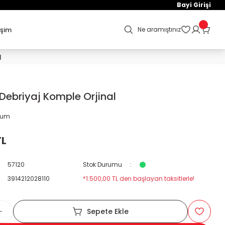
Bayi Girişi
işim
Ne aramıştınız
l
ebriyaj Komple Orjinal
orum
TL
57120
Stok Durumu
3914212028110
*1.500,00 TL den başlayan taksitlerle!
Sepete Ekle