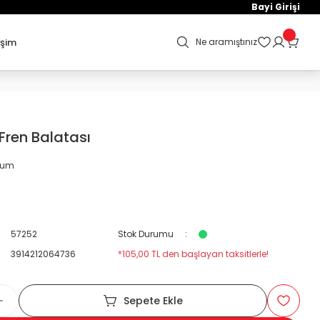
Bayi Girişi
işim
Ne aramıştınız
ren Balatası
orum
57252
Stok Durumu
3914212064736
*105,00 TL den başlayan taksitlerle!
Sepete Ekle