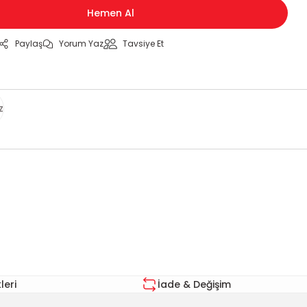
Hemen Al
Paylaş
Yorum Yaz
Tavsiye Et
z
za iletebilirsiniz.
eri
İade & Değişim