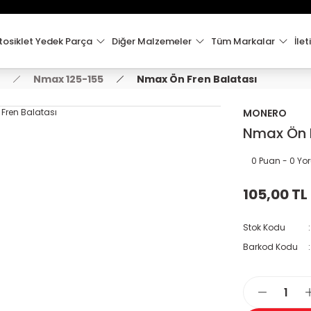
15:00'e Kadar Verilen Siparişler Aynı Gün Kargo'da!
Hoşgeldiniz !
Whatsapp İletişim için 0501 148 40 97
osiklet Yedek Parça
Diğer Malzemeler
Tüm Markalar
İlet
2000 TL VE ÜZERİ KARGO ÜCRETSİZ !
Nmax 125-155
Nmax Ön Fren Balatası
MONERO
Nmax Ön F
0 Puan - 0 Y
105,00 TL
Stok Kodu
Barkod Kodu