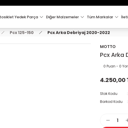
15:00'e Kadar Verilen Siparişler Aynı Gün Kargo'da!
Hoşgeldiniz !
Whatsapp İletişim için 0501 148 40 97
osiklet Yedek Parça
Diğer Malzemeler
Tüm Markalar
İlet
2000 TL VE ÜZERİ KARGO ÜCRETSİZ !
Pcx 125-150
Pcx Arka Debriyaj 2020-2022
MOTTO
Pcx Arka 
0 Puan - 0 Y
4.250,00 
Stok Kodu
Barkod Kodu