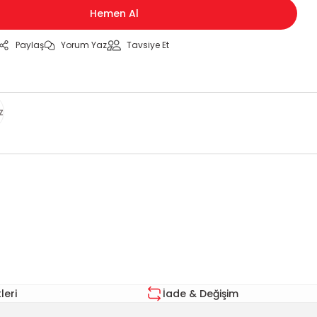
Hemen Al
Paylaş
Yorum Yaz
Tavsiye Et
z
za iletebilirsiniz.
eri
İade & Değişim