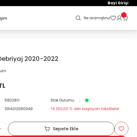
Bayi Girişi
işim
Ne aramıştınız
Debriyaj 2020-2022
orum
TL
58028O
Stok Durumu
3914212060349
*4.250,00 TL den başlayan taksitlerle!
Sepete Ekle