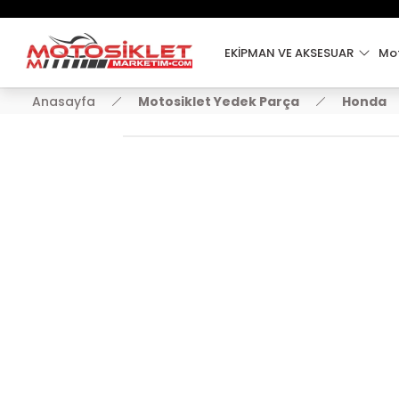
EKİPMAN VE AKSESUAR
Mot
Anasayfa
Motosiklet Yedek Parça
Honda