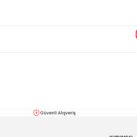
Bu ürünün fiyat bilgisi, resim, ürün açıklamalarında ve diğer kon
Görüş ve önerileriniz için teşekkür ederiz.
Ürün resmi kalitesiz, bozuk veya görüntülenemiyor.
Ürün açıklamasında eksik bilgiler bulunuyor.
Ürün bilgilerinde hatalar bulunuyor.
Güvenli Alışveriş
Ürün fiyatı diğer sitelerden daha pahalı.
Bu ürüne benzer farklı alternatifler olmalı.