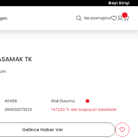
Bayi Girişi
işim
Ne aramıştınız
ASAMAK TK
orum
40468
Stok Durumu
3914212073370
*472,50 TL den başlayan taksitlerle!
Gelince Haber Ver