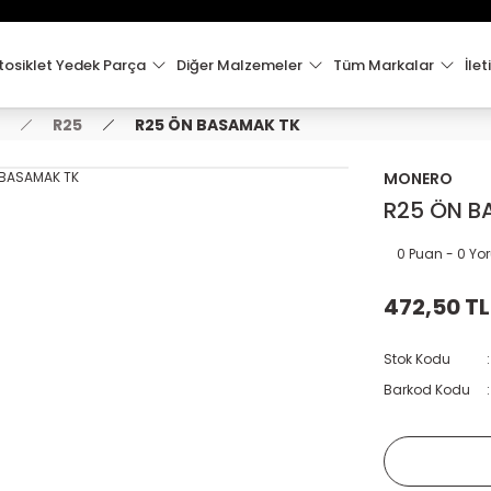
15:00'e Kadar Verilen Siparişler Aynı Gün Kargo'da!
Hoşgeldiniz !
Whatsapp İletişim için 0501 148 40 97
osiklet Yedek Parça
Diğer Malzemeler
Tüm Markalar
İlet
2000 TL VE ÜZERİ KARGO ÜCRETSİZ !
R25
R25 ÖN BASAMAK TK
MONERO
R25 ÖN B
0 Puan - 0 Y
472,50 TL
Stok Kodu
Barkod Kodu