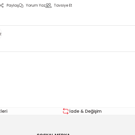
Paylaş
Yorum Yaz
Tavsiye Et
z
za iletebilirsiniz.
eri
İade & Değişim