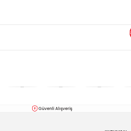
Bu ürünün fiyat bilgisi, resim, ürün açıklamalarında ve diğer kon
Görüş ve önerileriniz için teşekkür ederiz.
Ürün resmi kalitesiz, bozuk veya görüntülenemiyor.
Ürün açıklamasında eksik bilgiler bulunuyor.
Ürün bilgilerinde hatalar bulunuyor.
Güvenli Alışveriş
Ürün fiyatı diğer sitelerden daha pahalı.
Bu ürüne benzer farklı alternatifler olmalı.