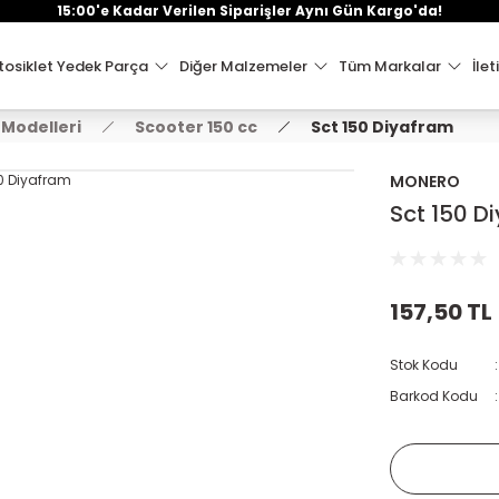
15:00'e Kadar Verilen Siparişler Aynı Gün Kargo'da!
osiklet Yedek Parça
Diğer Malzemeler
Tüm Markalar
İlet
 Modelleri
Scooter 150 cc
Sct 150 Diyafram
MONERO
Sct 150 D
157,50 TL
Stok Kodu
Barkod Kodu