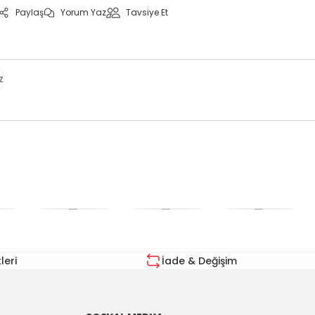
Paylaş
Yorum Yaz
Tavsiye Et
z
za iletebilirsiniz.
eri
İade & Değişim