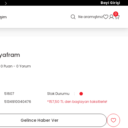
Bayi Girişi
0
işim
Ne aramıştınız
iyafram
0 Puan - 0 Yorum
51607
Stok Durumu
5134910040476
*157,50 TL den başlayan taksitlerle!
Gelince Haber Ver