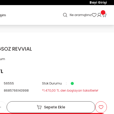
Bayi Girişi
işim
Ne aramıştınız
GSOZ REVVIAL
orum
TL
56555
Stok Durumu
8685766143998
*1.470,00 TL den başlayan taksitlerle!
Sepete Ekle