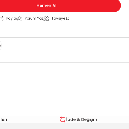
Hemen Al
Paylaş
Yorum Yaz
Tavsiye Et
z
za iletebilirsiniz.
eri
İade & Değişim