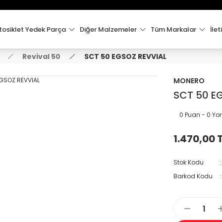
15:00'e Kadar Verilen Siparişler Aynı Gün Kargo'da!
Hoşgeldiniz !
Whatsapp İletişim için 0501 148 40 97
osiklet Yedek Parça
Diğer Malzemeler
Tüm Markalar
İlet
2000 TL VE ÜZERİ KARGO ÜCRETSİZ !
Revival 50
SCT 50 EGSOZ REVVIAL
MONERO
SCT 50 E
0 Puan - 0 Y
1.470,00 
Stok Kodu
Barkod Kodu