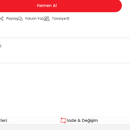
Hemen Al
Paylaş
Yorum Yaz
Tavsiye Et
z
za iletebilirsiniz.
eri
İade & Değişim