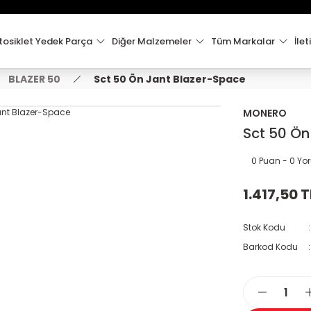
15:00'e Kadar Verilen Siparişler Aynı Gün Kargo'da!
Hoşgeldiniz !
Whatsapp İletişim için 0501 148 40 97
osiklet Yedek Parça
Diğer Malzemeler
Tüm Markalar
İlet
2000 TL VE ÜZERİ KARGO ÜCRETSİZ !
BLAZER 50
Sct 50 Ön Jant Blazer-Space
MONERO
Sct 50 Ön
0 Puan - 0 Y
1.417,50 T
Stok Kodu
Barkod Kodu