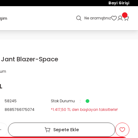
Bayi Girişi
işim
Ne aramıştınız
 Jant Blazer-Space
orum
L
58245
Stok Durumu
8685766175074
*1.417,50 TL den başlayan taksitlerle!
Sepete Ekle