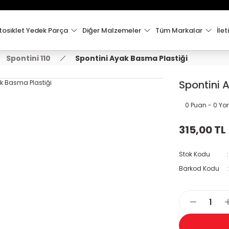
15:00'e Kadar Verilen Siparişler Aynı Gün Kargo'da!
Hoşgeldiniz !
Whatsapp İletişim için 0501 148 40 97
osiklet Yedek Parça
Diğer Malzemeler
Tüm Markalar
İlet
2000 TL VE ÜZERİ KARGO ÜCRETSİZ !
Spontini 110
Spontini Ayak Basma Plastiği
Spontini 
0 Puan - 0 Y
315,00 TL
Stok Kodu
Barkod Kodu