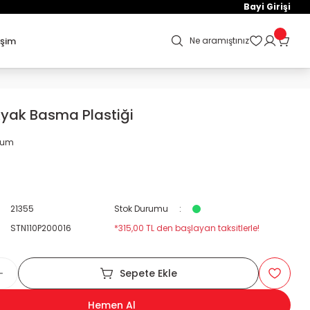
Bayi Girişi
işim
Ne aramıştınız
Ayak Basma Plastiği
orum
21355
Stok Durumu
STN110P200016
*315,00 TL den başlayan taksitlerle!
Sepete Ekle
Hemen Al