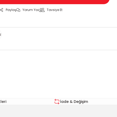
Paylaş
Yorum Yaz
Tavsiye Et
z
za iletebilirsiniz.
eri
İade & Değişim