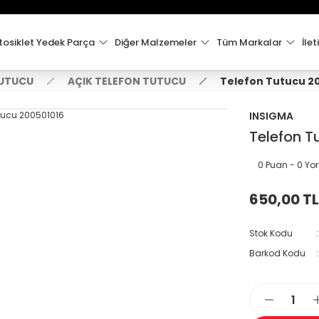
15:00'e Kadar Verilen Siparişler Aynı Gün Kargo'da!
Hoşgeldiniz !
Whatsapp İletişim için 0501 148 40 97
osiklet Yedek Parça
Diğer Malzemeler
Tüm Markalar
İlet
2000 TL VE ÜZERİ KARGO ÜCRETSİZ !
TUTUCU
AÇIK TELEFON TUTUCU
Telefon Tutucu 2
INSIGMA
Telefon T
0 Puan - 0 Y
650,00 TL
Stok Kodu
Barkod Kodu