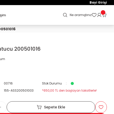
Bayi Girişi
işim
Ne aramıştınız
00501016
utucu 200501016
orum
00716
Stok Durumu
155-ASS200501003
*650,00 TL den başlayan taksitlerle!
Sepete Ekle