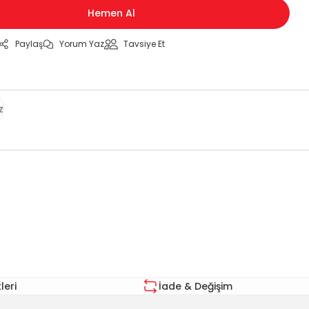
Hemen Al
Paylaş
Yorum Yaz
Tavsiye Et
z
za iletebilirsiniz.
eri
İade & Değişim