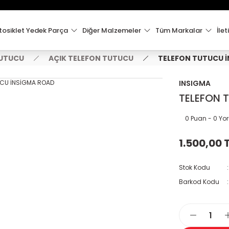
15:00'e Kadar Verilen Siparişler Aynı Gün Kargo'da!
Hoşgeldiniz !
Whatsapp İletişim için 0501 148 40 97
osiklet Yedek Parça
Diğer Malzemeler
Tüm Markalar
İlet
2000 TL VE ÜZERİ KARGO ÜCRETSİZ !
TUTUCU
AÇIK TELEFON TUTUCU
TELEFON TUTUCU 
INSIGMA
TELEFON 
0 Puan - 0 Y
1.500,00 
Stok Kodu
Barkod Kodu