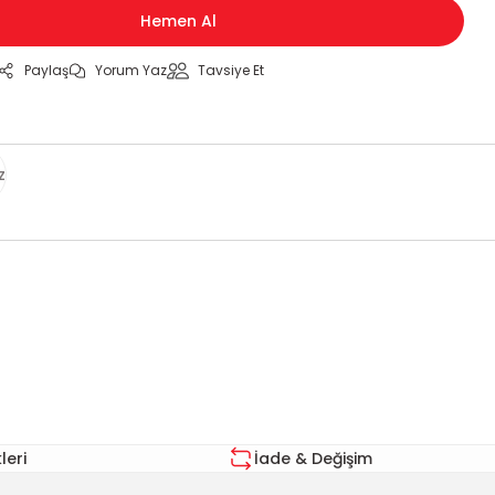
Hemen Al
Paylaş
Yorum Yaz
Tavsiye Et
z
za iletebilirsiniz.
eri
İade & Değişim