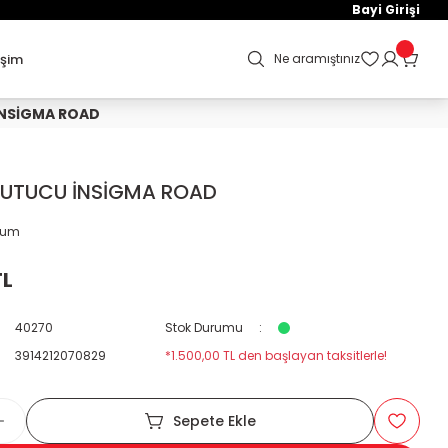
Bayi Girişi
işim
Ne aramıştınız
İNSİGMA ROAD
TUTUCU İNSİGMA ROAD
orum
TL
40270
Stok Durumu
3914212070829
*1.500,00 TL den başlayan taksitlerle!
Sepete Ekle