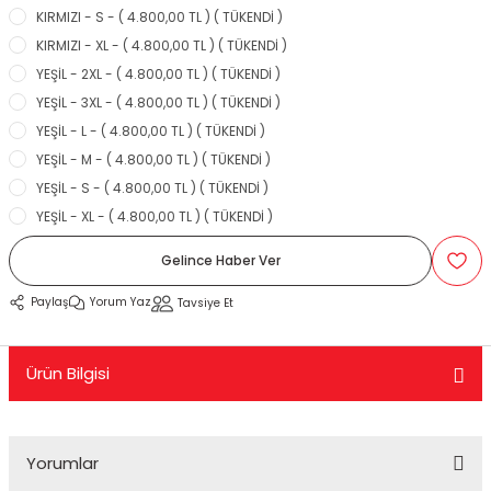
KIRMIZI - S - ( 4.800,00 TL ) ( TÜKENDİ )
KASK CAMLARI
TELEFONLUK
KUYRUK ÇANTA
MESNET PAD
PERFORMANS EGSOZ
Cbr 125
Nostalji Zn-Znu
Wildcat
KIRMIZI - XL - ( 4.800,00 TL ) ( TÜKENDİ )
YEŞİL - 2XL - ( 4.800,00 TL ) ( TÜKENDİ )
 SİSTEMLERİ
KASK YEDEK PARÇA VE DİĞER
SEKTÖREL ÇANTALAR
TANK PAD VE SETLERİ
REFLEKTİF ÜRÜNLER
Cbr 250
Revival 50
YEŞİL - 3XL - ( 4.800,00 TL ) ( TÜKENDİ )
YEŞİL - L - ( 4.800,00 TL ) ( TÜKENDİ )
K PAD SETLERİ
MODÜLER KASK
SIRT ÇANTA
TEKLİ STİCKER
SEHPA VE KALDIRAÇLAR
Cbr 600
Strada
YEŞİL - M - ( 4.800,00 TL ) ( TÜKENDİ )
TOPCASE ÇANTA
YAN PAD
SİPERLİK CAMI
Crf 250
Turismo 50
YEŞİL - S - ( 4.800,00 TL ) ( TÜKENDİ )
YEŞİL - XL - ( 4.800,00 TL ) ( TÜKENDİ )
OZ
SİSSY BAR
Dio 110
WİNG 50
Gelince Haber Ver
 KORUMA
TAG + AKILLI KART
Dylan - Psi
Zone
Paylaş
Yorum Yaz
Tavsiye Et
ÜNLERİ
TEÇHİZAT TUTUCU VE APARATLAR
Fizy
Ürün Bilgisi
eri
YAĞMURLUK
Forza
Msx
Yorumlar