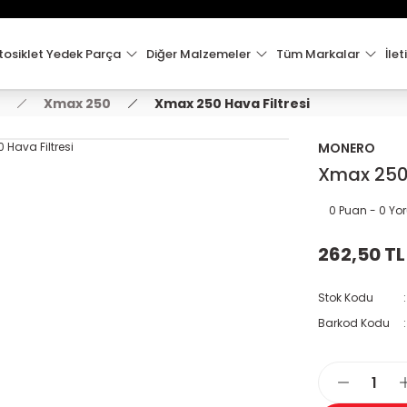
15:00'e Kadar Verilen Siparişler Aynı Gün Kargo'da!
Hoşgeldiniz !
Whatsapp İletişim için 0501 148 40 97
osiklet Yedek Parça
Diğer Malzemeler
Tüm Markalar
İlet
2000 TL VE ÜZERİ KARGO ÜCRETSİZ !
Xmax 250
Xmax 250 Hava Filtresi
MONERO
Xmax 250 
0 Puan - 0 Y
262,50 TL
Stok Kodu
Barkod Kodu