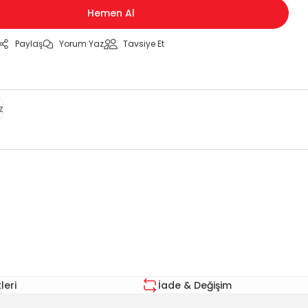
Hemen Al
Paylaş
Yorum Yaz
Tavsiye Et
z
za iletebilirsiniz.
eri
İade & Değişim