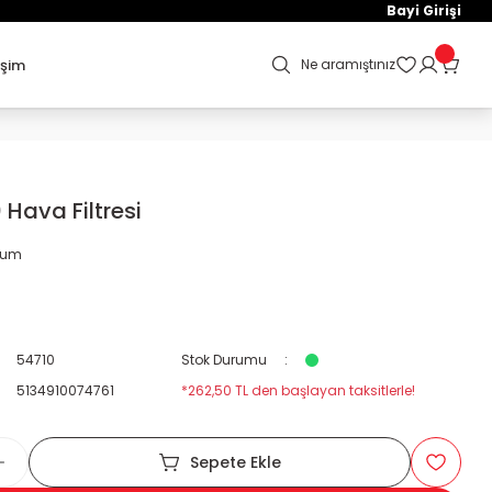
Bayi Girişi
işim
Ne aramıştınız
Hava Filtresi
orum
54710
Stok Durumu
5134910074761
*262,50 TL den başlayan taksitlerle!
Sepete Ekle