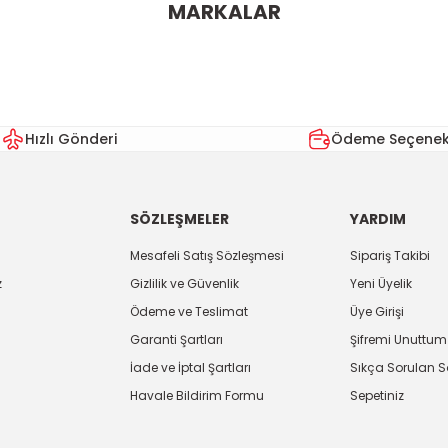
MARKALAR
Bu ürüne ilk yorumu siz yapın!
Yorum Yaz
Hızlı Gönderi
Ödeme Seçenekl
SÖZLEŞMELER
YARDIM
Mesafeli Satış Sözleşmesi
Sipariş Takibi
z
Gizlilik ve Güvenlik
Yeni Üyelik
Ödeme ve Teslimat
Üye Girişi
Gönder
Garanti Şartları
Şifremi Unuttum
İade ve İptal Şartları
Sıkça Sorulan S
Havale Bildirim Formu
Sepetiniz