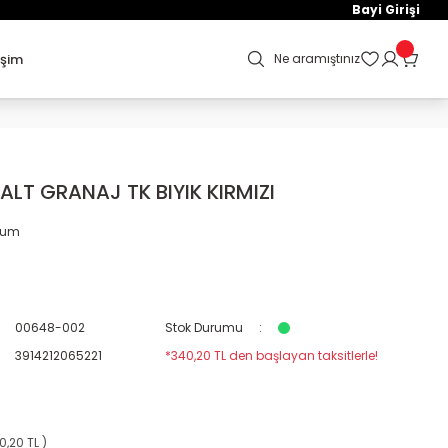
Bayi Girişi
işim
Ne aramıştınız
ALT GRANAJ TK BIYIK KIRMIZI
orum
00648-002
Stok Durumu
3914212065221
*340,20 TL den başlayan taksitlerle!
0,20 TL )