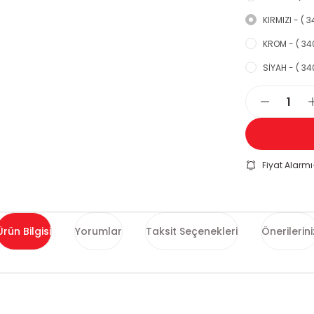
KIRMIZI - ( 3
KROM - ( 340
SİYAH - ( 340
Fiyat Alarmı
Ürün Bilgisi
Yorumlar
Taksit Seçenekleri
Önerilerini
ularda yetersiz gördüğünüz noktaları öneri formunu kullanarak tarafımı