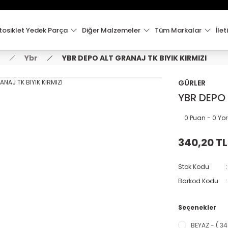
15:00'e Kadar Verilen Siparişler Aynı Gün Kargo'da!
Hoşgeldiniz !
Whatsapp İletişim için 0501 148 40 97
osiklet Yedek Parça
Diğer Malzemeler
Tüm Markalar
İlet
2000 TL VE ÜZERİ KARGO ÜCRETSİZ !
Ybr
YBR DEPO ALT GRANAJ TK BIYIK KIRMIZI
GÜRLER
YBR DEPO 
0 Puan - 0 Y
340,20 TL
Stok Kodu
Barkod Kodu
Seçenekler
BEYAZ - ( 34