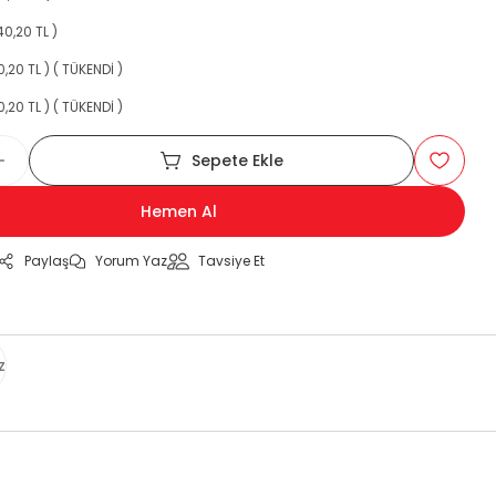
40,20 TL )
,20 TL ) ( TÜKENDİ )
,20 TL ) ( TÜKENDİ )
Sepete Ekle
Hemen Al
Paylaş
Yorum Yaz
Tavsiye Et
z
za iletebilirsiniz.