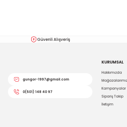
Görüş ve önerileriniz için teşekkür ederiz.
Ürün resmi kalitesiz, bozuk veya görüntülenemiyor.
Ürün açıklamasında eksik bilgiler bulunuyor.
Ürün bilgilerinde hatalar bulunuyor.
Güvenli Alışveriş
Ürün fiyatı diğer sitelerden daha pahalı.
Bu ürüne benzer farklı alternatifler olmalı.
KURUMSAL
Hakkımızda
gungor-1997@gmail.com
Mağazalarımı
Kampanyalar
0(501) 148 40 97
Sipariş Takip
İletişim