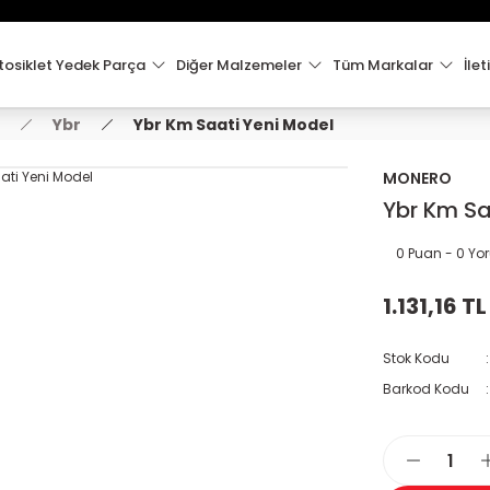
15:00'e Kadar Verilen Siparişler Aynı Gün Kargo'da!
Hoşgeldiniz !
Whatsapp İletişim için 0501 148 40 97
osiklet Yedek Parça
Diğer Malzemeler
Tüm Markalar
İlet
2000 TL VE ÜZERİ KARGO ÜCRETSİZ !
Ybr
Ybr Km Saati Yeni Model
MONERO
Ybr Km Sa
0 Puan - 0 Y
1.131,16 TL
Stok Kodu
Barkod Kodu