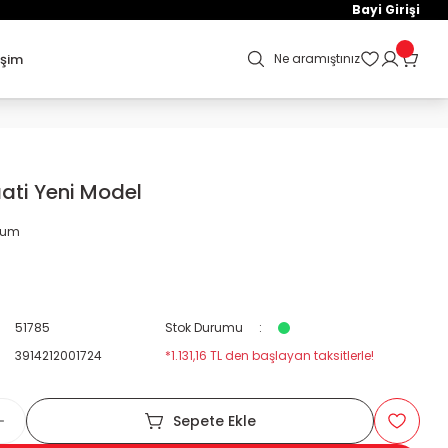
Bayi Girişi
işim
Ne aramıştınız
ati Yeni Model
orum
51785
Stok Durumu
3914212001724
*1.131,16 TL den başlayan taksitlerle!
Sepete Ekle