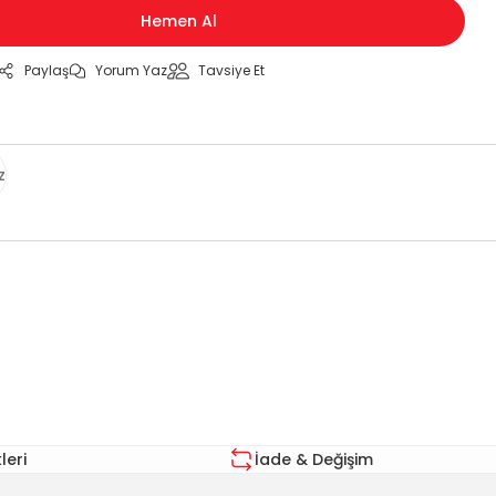
Hemen Al
Paylaş
Yorum Yaz
Tavsiye Et
z
za iletebilirsiniz.
eri
İade & Değişim