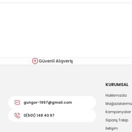
Bu ürünün fiyat bilgisi, resim, ürün açıklamalarında ve diğer kon
Görüş ve önerileriniz için teşekkür ederiz.
Ürün resmi kalitesiz, bozuk veya görüntülenemiyor.
Ürün açıklamasında eksik bilgiler bulunuyor.
Ürün bilgilerinde hatalar bulunuyor.
Güvenli Alışveriş
Ürün fiyatı diğer sitelerden daha pahalı.
Bu ürüne benzer farklı alternatifler olmalı.
KURUMSAL
Hakkımızda
gungor-1997@gmail.com
Mağazalarımı
Kampanyalar
0(501) 148 40 97
Sipariş Takip
İletişim