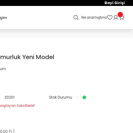
Bayi Girişi
işim
Ne aramıştınız
murluk Yeni Model
orum
L
20201
Stok Durumu
aşlayan taksitlerle!
0,00 TL )