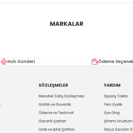
ularda yetersiz gördüğünüz noktaları öneri formunu kullanarak tarafımı
MARKALAR
Bu ürüne ilk yorumu siz yapın!
Yorum Yaz
Hızlı Gönderi
Ödeme Seçenekl
SÖZLEŞMELER
YARDIM
Mesafeli Satış Sözleşmesi
Sipariş Takibi
z
Gizlilik ve Güvenlik
Yeni Üyelik
Ödeme ve Teslimat
Üye Girişi
Gönder
Garanti Şartları
Şifremi Unuttum
İade ve İptal Şartları
Sıkça Sorulan S