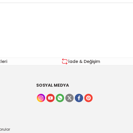
za iletebilirsiniz.
eri
İade & Değişim
SOSYAL MEDYA
orular