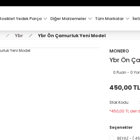
15:00'e Kadar Verilen Siparişler Aynı Gün Kargo'da!
Hoşgeldiniz !
Whatsapp İletişim için 0501 148 40 97
osiklet Yedek Parça
Diğer Malzemeler
Tüm Markalar
İlet
2000 TL VE ÜZERİ KARGO ÜCRETSİZ !
Ybr
Ybr Ön Çamurluk Yeni Model
MONERO
Ybr Ön Ça
0 Puan - 0 Y
450,00 T
Stok Kodu
*450,00 TL den b
Seçenekler
BEYAZ - ( 45