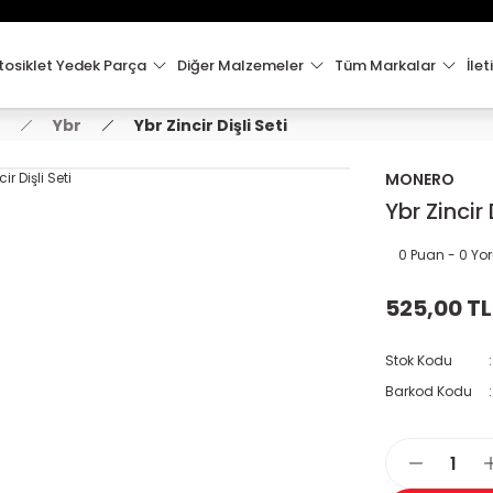
15:00'e Kadar Verilen Siparişler Aynı Gün Kargo'da!
Hoşgeldiniz !
Whatsapp İletişim için 0501 148 40 97
osiklet Yedek Parça
Diğer Malzemeler
Tüm Markalar
İlet
2000 TL VE ÜZERİ KARGO ÜCRETSİZ !
Ybr
Ybr Zincir Dişli Seti
MONERO
Ybr Zincir 
0 Puan - 0 Y
525,00 TL
Stok Kodu
Barkod Kodu