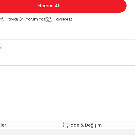
Hemen Al
Paylaş
Yorum Yaz
Tavsiye Et
z
za iletebilirsiniz.
eri
İade & Değişim