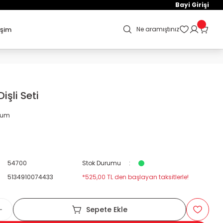
Bayi Girişi
işim
Ne aramıştınız
Dişli Seti
orum
54700
Stok Durumu
5134910074433
*525,00 TL den başlayan taksitlerle!
Sepete Ekle