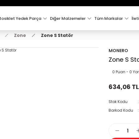
15:00'e Kadar Verilen Siparişler Aynı Gün Kargo'da!
Hoşgeldiniz !
Whatsapp İletişim için 0501 148 40 97
osiklet Yedek Parça
Diğer Malzemeler
Tüm Markalar
İlet
2000 TL VE ÜZERİ KARGO ÜCRETSİZ !
Zone
Zone S Statör
MONERO
Zone S St
0 Puan - 0 Y
634,06 TL
Stok Kodu
Barkod Kodu