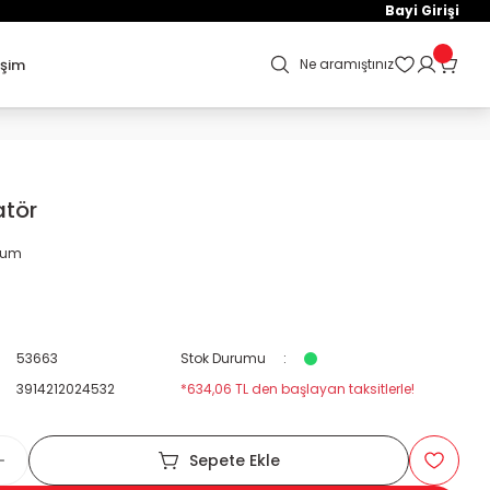
Bayi Girişi
işim
Ne aramıştınız
atör
orum
53663
Stok Durumu
3914212024532
*634,06 TL den başlayan taksitlerle!
Sepete Ekle