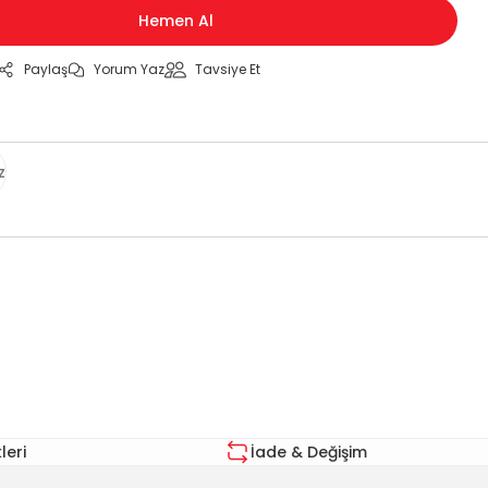
Hemen Al
Paylaş
Yorum Yaz
Tavsiye Et
z
za iletebilirsiniz.
eri
İade & Değişim