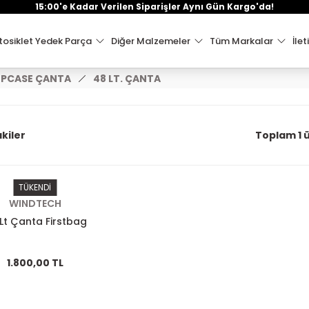
15:00'e Kadar Verilen Siparişler Aynı Gün Kargo'da!
osiklet Yedek Parça
Diğer Malzemeler
Tüm Markalar
İlet
PCASE ÇANTA
48 LT. ÇANTA
kiler
Toplam 1 
TÜKENDİ
WINDTECH
Lt Çanta Firstbag
1.800,00 TL