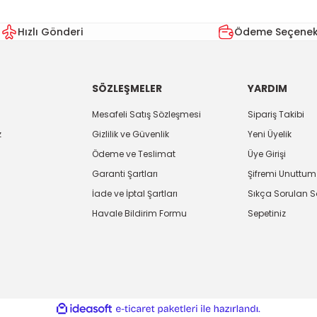
Hızlı Gönderi
Ödeme Seçenekl
SÖZLEŞMELER
YARDIM
Mesafeli Satış Sözleşmesi
Sipariş Takibi
z
Gizlilik ve Güvenlik
Yeni Üyelik
Ödeme ve Teslimat
Üye Girişi
Garanti Şartları
Şifremi Unuttum
İade ve İptal Şartları
Sıkça Sorulan S
Havale Bildirim Formu
Sepetiniz
ile
ideasoft
e-