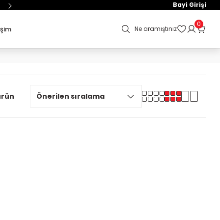
Bayi Girişi
0
işim
Ne aramıştınız
ürün