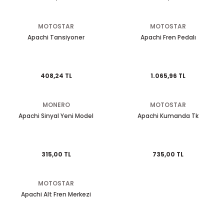
EGSOZ
Nc 700
MOTOSTAR
MOTOSTAR
M ÜRÜNLERİ
Pcx 125-150
Apachi Tansiyoner
Apachi Fren Pedalı
 EKİPMANLARI
Spacy
408,24 TL
1.065,96 TL
Today
MONERO
MOTOSTAR
Apachi Sinyal Yeni Model
Apachi Kumanda Tk
315,00 TL
735,00 TL
MOTOSTAR
Apachi Alt Fren Merkezi