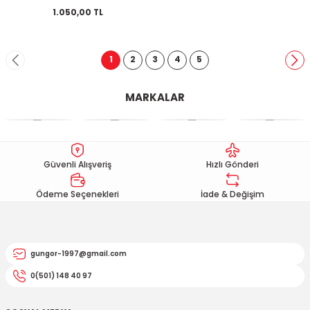
1.050,00 TL
1
2
3
4
5
MARKALAR
Güvenli Alışveriş
Hızlı Gönderi
Ödeme Seçenekleri
İade & Değişim
gungor-1997@gmail.com
0(501) 148 40 97