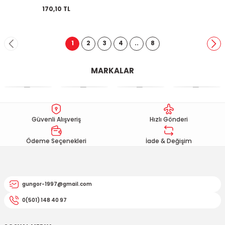
170,10 TL
1
2
3
4
..
8
MARKALAR
Güvenli Alışveriş
Hızlı Gönderi
Ödeme Seçenekleri
İade & Değişim
gungor-1997@gmail.com
0(501) 148 40 97