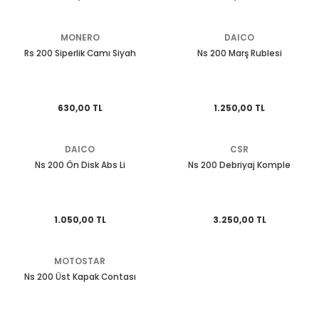
EGSOZ
Nc 700
MONERO
DAICO
M ÜRÜNLERİ
Pcx 125-150
Rs 200 Siperlik Camı Siyah
Ns 200 Marş Rublesi
 EKİPMANLARI
Spacy
630,00 TL
1.250,00 TL
Today
DAICO
CSR
Ns 200 Ön Disk Abs Li
Ns 200 Debriyaj Komple
1.050,00 TL
3.250,00 TL
MOTOSTAR
Ns 200 Üst Kapak Contası