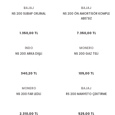
KASK CAMLARI
TELEFONLUK
KUYRUK ÇANTA
MESNET PAD
PERFORMANS EGSOZ
Cbr 125
Nostalji Zn-Znu
Wildcat
BAJAJ
BAJAJ
NS 200 SUBAP ORJİNAL
NS 200 ÖN AMORTİSÖR KOMPLE
ABS'SİZ
 SİSTEMLERİ
KASK YEDEK PARÇA VE DİĞER
SEKTÖREL ÇANTALAR
TANK PAD VE SETLERİ
REFLEKTİF ÜRÜNLER
Cbr 250
Revival 50
K PAD SETLERİ
MODÜLER KASK
SIRT ÇANTA
TEKLİ STİCKER
SEHPA VE KALDIRAÇLAR
Cbr 600
Strada
1.350,00 TL
7.350,00 TL
TOPCASE ÇANTA
YAN PAD
SİPERLİK CAMI
Crf 250
Turismo 50
İNDO
MONERO
NS 200 ARKA DİŞLİ
NS 200 GAZ TELİ
OZ
SİSSY BAR
Dio 110
WİNG 50
 KORUMA
TAG + AKILLI KART
Dylan - Psi
Zone
340,20 TL
105,00 TL
ÜNLERİ
TEÇHİZAT TUTUCU VE APARATLAR
Fizy
MONERO
BAJAJ
eri
YAĞMURLUK
Forza
NS 200 FAR LEDLİ
RS 200 MANYETO ÇEKTİRME
Msx
2.310,00 TL
525,00 TL