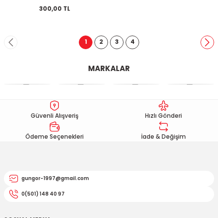
300,00 TL
1
2
3
4
MARKALAR
Güvenli Alışveriş
Hızlı Gönderi
Ödeme Seçenekleri
İade & Değişim
gungor-1997@gmail.com
0(501) 148 40 97