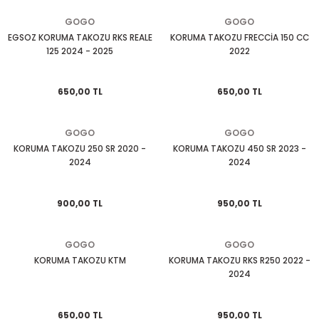
KASK CAMLARI
TELEFONLUK
KUYRUK ÇANTA
MESNET PAD
PERFORMANS EGSOZ
Cbr 125
Nostalji Zn-Znu
Wildcat
GOGO
GOGO
EGSOZ KORUMA TAKOZU RKS REALE
KORUMA TAKOZU FRECCİA 150 CC
125 2024 - 2025
2022
 SİSTEMLERİ
KASK YEDEK PARÇA VE DİĞER
SEKTÖREL ÇANTALAR
TANK PAD VE SETLERİ
REFLEKTİF ÜRÜNLER
Cbr 250
Revival 50
K PAD SETLERİ
MODÜLER KASK
SIRT ÇANTA
TEKLİ STİCKER
SEHPA VE KALDIRAÇLAR
Cbr 600
Strada
650,00 TL
650,00 TL
TOPCASE ÇANTA
YAN PAD
SİPERLİK CAMI
Crf 250
Turismo 50
GOGO
GOGO
KORUMA TAKOZU 250 SR 2020 -
KORUMA TAKOZU 450 SR 2023 -
OZ
SİSSY BAR
Dio 110
WİNG 50
2024
2024
 KORUMA
TAG + AKILLI KART
Dylan - Psi
Zone
900,00 TL
950,00 TL
ÜNLERİ
TEÇHİZAT TUTUCU VE APARATLAR
Fizy
GOGO
GOGO
eri
YAĞMURLUK
Forza
KORUMA TAKOZU KTM
KORUMA TAKOZU RKS R250 2022 -
2024
Msx
650,00 TL
950,00 TL