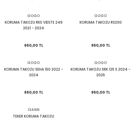
EGSOZ
Nc 700
GOGO
GOGO
M ÜRÜNLERİ
Pcx 125-150
KORUMA TAKOZU RKS VİESTE 249
KORUMA TAKOZU RS200
2021 - 2024
 EKİPMANLARI
Spacy
650,00 TL
950,00 TL
Today
GOGO
GOGO
KORUMA TAKOZU SEHA 150 2022 -
KORUMA TAKOZU SRK 125 S 2024 -
2024
2025
650,00 TL
950,00 TL
IXANN
TEKER KORUMA TAKOZU