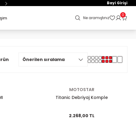
Bayi Girişi
0
işim
Ne aramıştınız
ürün
MOTOSTAR
MI
Titanic Debriyaj Komple
2.268,00 TL