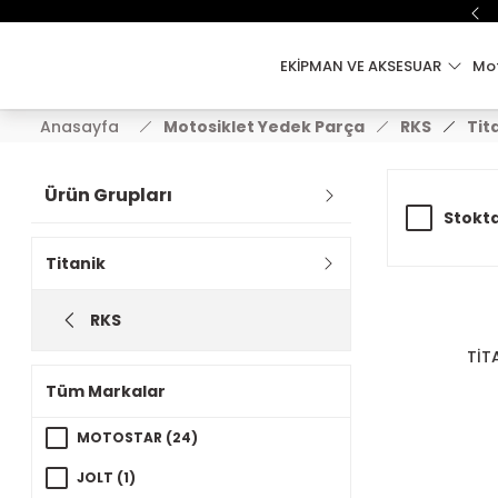
EKİPMAN VE AKSESUAR
Mot
Anasayfa
Motosiklet Yedek Parça
RKS
Tit
Ürün Grupları
Stokta
Titanik
RKS
TİT
Tüm Markalar
MOTOSTAR (24)
JOLT (1)