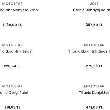
MOTOSTAR
JOLT
c Volant Manyeto Roto
Titanic Debriyaj Bala
1.134,00 TL
367,50 TL
MOTOSTAR
MOTOSTAR
nic Eksantrik Zinciri
Titanic Eksantrik Zinciri
220,54 TL
275,68 TL
MOTOSTAR
MOTOSTAR
tanic Gergi Paleti
Titanic Konjektör
261,89 TL
441,08 TL