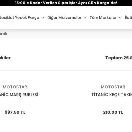
15:00'e Kadar Verilen Siparişler Aynı Gün Kargo'da!
osiklet Yedek Parça
Diğer Malzemeler
Tüm Markalar
İlet
anik
kiler
Toplam 26 
MOTOSTAR
MOTOSTAR
ANİC MARŞ RUBLESİ
TİTANİC KEÇE TAKI
997,50 TL
210,00 TL