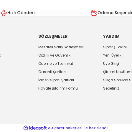
Hızlı Gönderi
Ödeme Seçenekl
SÖZLEŞMELER
YARDIM
Mesafeli Satış Sözleşmesi
Sipariş Takibi
z
Gizlilik ve Güvenlik
Yeni Üyelik
Ödeme ve Teslimat
Üye Girişi
Garanti Şartları
Şifremi Unuttum
İade ve İptal Şartları
Sıkça Sorulan S
Havale Bildirim Formu
Sepetiniz
ile
ideasoft
e-