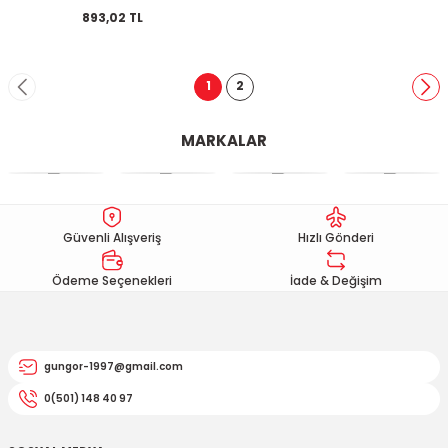
893,02 TL
1
2
MARKALAR
Güvenli Alışveriş
Hızlı Gönderi
Ödeme Seçenekleri
İade & Değişim
gungor-1997@gmail.com
0(501) 148 40 97