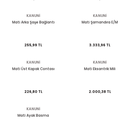
EGSOZ
Nc 700
KANUNİ
KANUNİ
M ÜRÜNLERİ
Pcx 125-150
Mati Arka Şaşe Bağlantı
Mati Şamandıra E/M
 EKİPMANLARI
Spacy
255,99 TL
3.333,96 TL
Today
KANUNİ
KANUNİ
Mati Üst Kapak Contası
Mati Eksantrik Mili
226,80 TL
2.000,38 TL
KANUNİ
Mati Ayak Basma