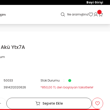
Bayi Girişi
işim
Ne aramıştınız
k Akü Ytx7A
orum
50033
Stok Durumu
3914212020626
*850,00 TL den başlayan taksitlerle!
Sepete Ekle