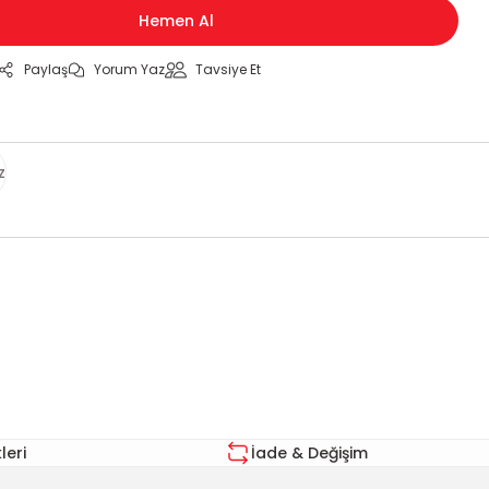
Hemen Al
Paylaş
Yorum Yaz
Tavsiye Et
z
za iletebilirsiniz.
eri
İade & Değişim