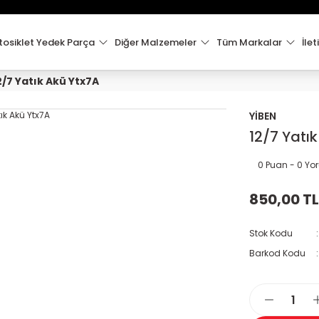
15:00'e Kadar Verilen Siparişler Aynı Gün Kargo'da!
Hoşgeldiniz !
Whatsapp İletişim için 0501 148 40 97
osiklet Yedek Parça
Diğer Malzemeler
Tüm Markalar
İlet
2000 TL VE ÜZERİ KARGO ÜCRETSİZ !
2/7 Yatık Akü Ytx7A
YİBEN
12/7 Yatı
0 Puan - 0 Y
850,00 TL
Stok Kodu
Barkod Kodu