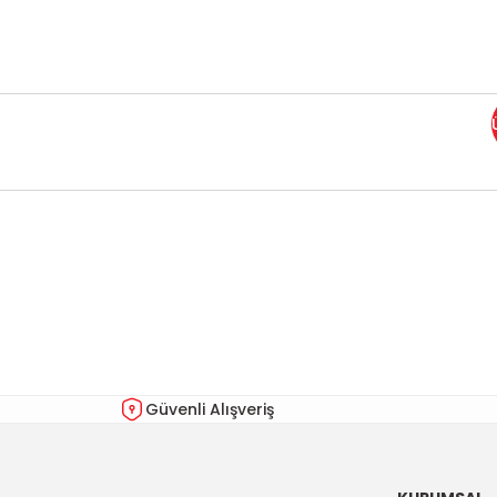
Bu ürünün fiyat bilgisi, resim, ürün açıklamalarında ve diğer kon
Görüş ve önerileriniz için teşekkür ederiz.
Ürün resmi kalitesiz, bozuk veya görüntülenemiyor.
Ürün açıklamasında eksik bilgiler bulunuyor.
Ürün bilgilerinde hatalar bulunuyor.
Güvenli Alışveriş
Ürün fiyatı diğer sitelerden daha pahalı.
Bu ürüne benzer farklı alternatifler olmalı.