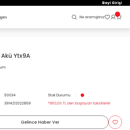
Bayi Girişi
işim
Ne aramıştınız
k Akü Ytx9A
orum
50034
Stok Durumu
3914212022859
*950,00 TL den başlayan taksitlerle!
Gelince Haber Ver