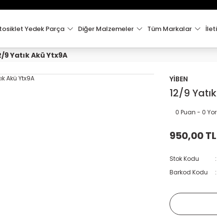
15:00'e Kadar Verilen Siparişler Aynı Gün Kargo'da!
Hoşgeldiniz !
Whatsapp İletişim için 0501 148 40 97
osiklet Yedek Parça
Diğer Malzemeler
Tüm Markalar
İlet
2000 TL VE ÜZERİ KARGO ÜCRETSİZ !
2/9 Yatık Akü Ytx9A
YİBEN
12/9 Yatı
0 Puan - 0 Y
950,00 TL
Stok Kodu
Barkod Kodu