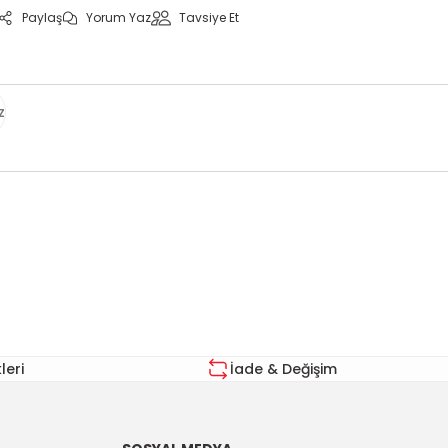
Paylaş
Yorum Yaz
Tavsiye Et
z
za iletebilirsiniz.
eri
İade & Değişim