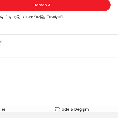
Hemen Al
Paylaş
Yorum Yaz
Tavsiye Et
z
za iletebilirsiniz.
eri
İade & Değişim