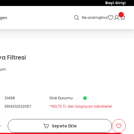
Bayi Girişi
işim
Ne aramıştınız
 Filtresi
orum
21498
Stok Durumu
3914212022057
*183,75 TL den başlayan taksitlerle!
Sepete Ekle