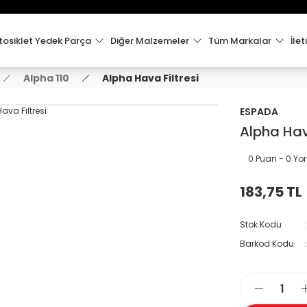
15:00'e Kadar Verilen Siparişler Aynı Gün Kargo'da!
Hoşgeldiniz !
Whatsapp İletişim için 0501 148 40 97
osiklet Yedek Parça
Diğer Malzemeler
Tüm Markalar
İlet
2000 TL VE ÜZERİ KARGO ÜCRETSİZ !
Alpha 110
Alpha Hava Filtresi
ESPADA
Alpha Hava
0 Puan - 0 Y
183,75 TL
Stok Kodu
Barkod Kodu