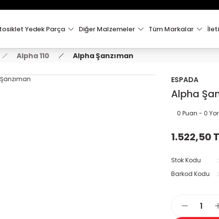
15:00'e Kadar Verilen Siparişler Aynı Gün Kargo'da!
Hoşgeldiniz !
Whatsapp İletişim için 0501 148 40 97
osiklet Yedek Parça
Diğer Malzemeler
Tüm Markalar
İlet
2000 TL VE ÜZERİ KARGO ÜCRETSİZ !
Alpha 110
Alpha Şanzıman
ESPADA
Alpha Şa
0 Puan - 0 Y
1.522,50 
Stok Kodu
Barkod Kodu