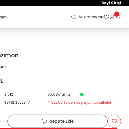
Bayi Girişi
işim
Ne aramıştınız
nzıman
orum
TL
21512
Stok Durumu
3914212022347
*1.522,50 TL den başlayan taksitlerle!
Sepete Ekle