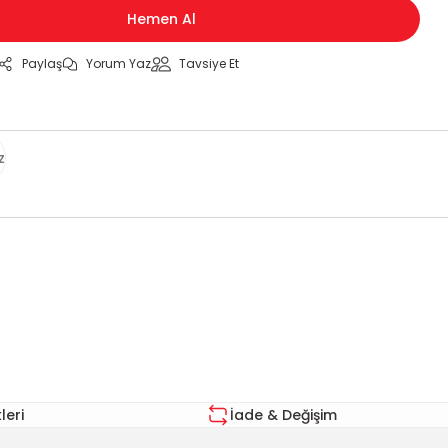
Hemen Al
Paylaş
Yorum Yaz
Tavsiye Et
z
za iletebilirsiniz.
eri
İade & Değişim