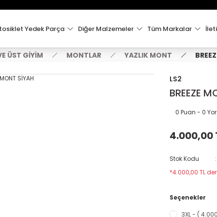
15:00'e Kadar Verilen Siparişler Aynı Gün Kargo'da!
Hoşgeldiniz !
Whatsapp İletişim için 0501 148 40 97
osiklet Yedek Parça
Diğer Malzemeler
Tüm Markalar
İlet
2000 TL VE ÜZERİ KARGO ÜCRETSİZ !
E ÜST GİYİM
MONTLAR
YAZLIK MONT
BREEZ
LS2
BREEZE M
0 Puan - 0 Y
4.000,00 
Stok Kodu
*4.000,00 TL den
Seçenekler
3XL - ( 4.000