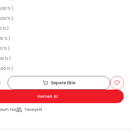
,00 TL )
,00 TL )
0 TL )
00 TL )
0 TL )
00 TL )
,00 TL )
Sepete Ekle
Hemen Al
orum Yaz
Tavsiye Et