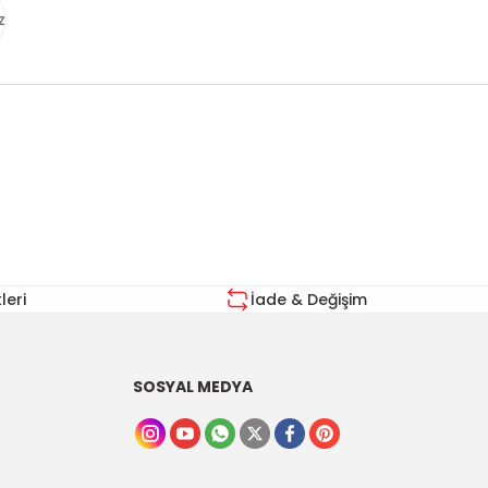
z
za iletebilirsiniz.
eri
İade & Değişim
SOSYAL MEDYA