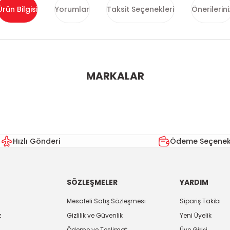
Ürün Bilgisi
Yorumlar
Taksit Seçenekleri
Önerilerini
ularda yetersiz gördüğünüz noktaları öneri formunu kullanarak tarafımı
MARKALAR
Bu ürüne ilk yorumu siz yapın!
Yorum Yaz
Hızlı Gönderi
Ödeme Seçenekl
SÖZLEŞMELER
YARDIM
Mesafeli Satış Sözleşmesi
Sipariş Takibi
z
Gizlilik ve Güvenlik
Yeni Üyelik
Ödeme ve Teslimat
Üye Girişi