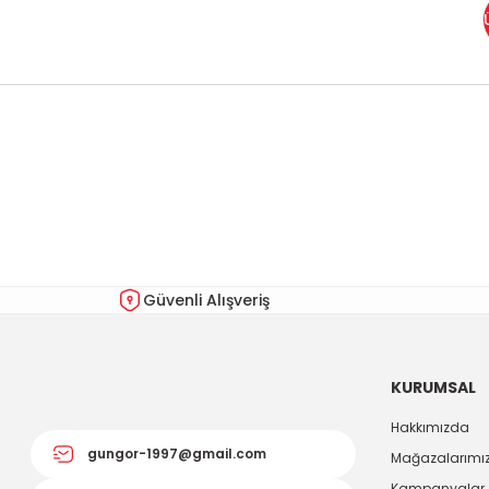
Bu ürünün fiyat bilgisi, resim, ürün açıklamalarında ve diğer kon
Görüş ve önerileriniz için teşekkür ederiz.
Ürün resmi kalitesiz, bozuk veya görüntülenemiyor.
Ürün açıklamasında eksik bilgiler bulunuyor.
Ürün bilgilerinde hatalar bulunuyor.
Güvenli Alışveriş
Ürün fiyatı diğer sitelerden daha pahalı.
Bu ürüne benzer farklı alternatifler olmalı.
KURUMSAL
Hakkımızda
gungor-1997@gmail.com
Mağazalarımı
Kampanyalar