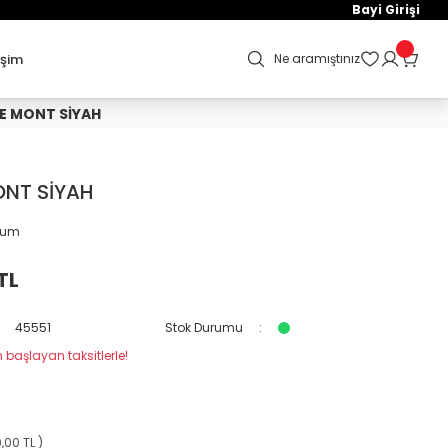
Bayi Girişi
işim
Ne aramıştınız
E MONT SİYAH
ONT SİYAH
orum
TL
45551
Stok Durumu
 başlayan taksitlerle!
,00 TL )