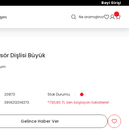
Bayi Girişi
işim
Ne aramıştınız
sör Dişlisi Büyük
orum
20873
Stok Durumu
3914212014373
*793,80 TL den başlayan taksitlerle!
Gelince Haber Ver