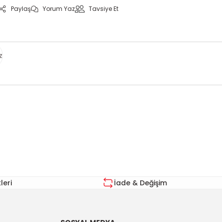
Paylaş
Yorum Yaz
Tavsiye Et
z
za iletebilirsiniz.
eri
İade & Değişim