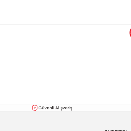
Bu ürünün fiyat bilgisi, resim, ürün açıklamalarında ve diğer kon
Görüş ve önerileriniz için teşekkür ederiz.
Ürün resmi kalitesiz, bozuk veya görüntülenemiyor.
Ürün açıklamasında eksik bilgiler bulunuyor.
Ürün bilgilerinde hatalar bulunuyor.
Güvenli Alışveriş
Ürün fiyatı diğer sitelerden daha pahalı.
Bu ürüne benzer farklı alternatifler olmalı.