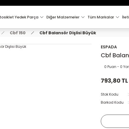
15:00'e Kadar Verilen Siparişler Aynı Gün Kargo'da!
Hoşgeldiniz !
Whatsapp İletişim için 0501 148 40 97
osiklet Yedek Parça
Diğer Malzemeler
Tüm Markalar
İlet
2000 TL VE ÜZERİ KARGO ÜCRETSİZ !
Cbf 150
Cbf Balansör Dişlisi Büyük
ESPADA
Cbf Balan
0 Puan - 0 Y
793,80 TL
Stok Kodu
Barkod Kodu