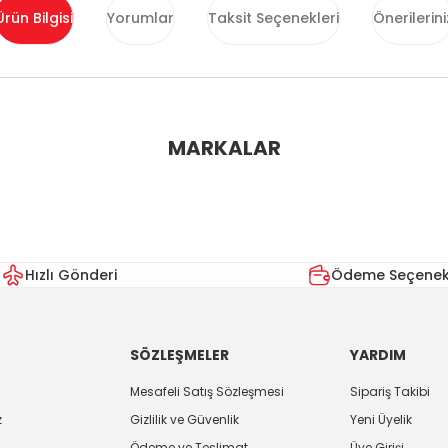
Ürün Bilgisi
Yorumlar
Taksit Seçenekleri
Önerilerini
ularda yetersiz gördüğünüz noktaları öneri formunu kullanarak tarafımı
MARKALAR
Bu ürüne ilk yorumu siz yapın!
Yorum Yaz
Hızlı Gönderi
Ödeme Seçenekl
SÖZLEŞMELER
YARDIM
Mesafeli Satış Sözleşmesi
Sipariş Takibi
z
Gizlilik ve Güvenlik
Yeni Üyelik
Ödeme ve Teslimat
Üye Girişi