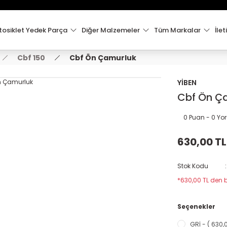
15:00'e Kadar Verilen Siparişler Aynı Gün Kargo'da!
Hoşgeldiniz !
Whatsapp İletişim için 0501 148 40 97
osiklet Yedek Parça
Diğer Malzemeler
Tüm Markalar
İlet
2000 TL VE ÜZERİ KARGO ÜCRETSİZ !
Cbf 150
Cbf Ön Çamurluk
YİBEN
Cbf Ön Ç
0 Puan - 0 Y
630,00 TL
Stok Kodu
*630,00 TL den b
Seçenekler
GRİ - ( 630,0