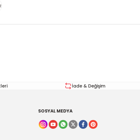
z
za iletebilirsiniz.
eri
İade & Değişim
SOSYAL MEDYA