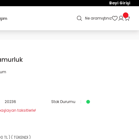
Bayi Girişi
işim
Ne aramıştınız
amurluk
orum
20236
Stok Durumu
aşlayan taksitlerle!
0 TL ) ( TÜKENDİ )