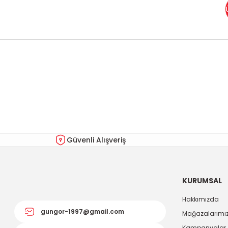
Bu ürünün fiyat bilgisi, resim, ürün açıklamalarında ve diğer kon
Görüş ve önerileriniz için teşekkür ederiz.
Ürün resmi kalitesiz, bozuk veya görüntülenemiyor.
Ürün açıklamasında eksik bilgiler bulunuyor.
Ürün bilgilerinde hatalar bulunuyor.
Güvenli Alışveriş
Ürün fiyatı diğer sitelerden daha pahalı.
Bu ürüne benzer farklı alternatifler olmalı.
KURUMSAL
Hakkımızda
gungor-1997@gmail.com
Mağazalarımı
Kampanyalar