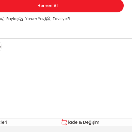
Hemen Al
Paylaş
Yorum Yaz
Tavsiye Et
z
za iletebilirsiniz.
eri
İade & Değişim