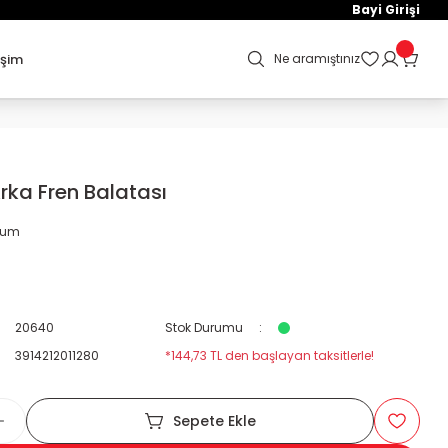
Bayi Girişi
işim
Ne aramıştınız
rka Fren Balatası
orum
20640
Stok Durumu
3914212011280
*144,73 TL den başlayan taksitlerle!
Sepete Ekle