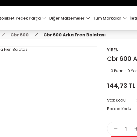
15:00'e Kadar Verilen Siparişler Aynı Gün Kargo'da!
Hoşgeldiniz !
Whatsapp İletişim için 0501 148 40 97
osiklet Yedek Parça
Diğer Malzemeler
Tüm Markalar
İlet
2000 TL VE ÜZERİ KARGO ÜCRETSİZ !
Cbr 600
Cbr 600 Arka Fren Balatası
YİBEN
Cbr 600 A
0 Puan - 0 Y
144,73 TL
Stok Kodu
Barkod Kodu