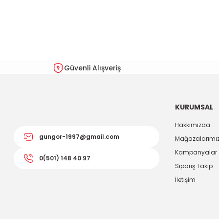
Görüş ve önerileriniz için teşekkür ederiz.
Ürün resmi kalitesiz, bozuk veya görüntülenemiyor.
Ürün açıklamasında eksik bilgiler bulunuyor.
Ürün bilgilerinde hatalar bulunuyor.
Güvenli Alışveriş
Ürün fiyatı diğer sitelerden daha pahalı.
Bu ürüne benzer farklı alternatifler olmalı.
KURUMSAL
Hakkımızda
gungor-1997@gmail.com
Mağazalarımı
Kampanyalar
0(501) 148 40 97
Sipariş Takip
İletişim