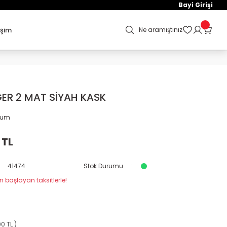
Bayi Girişi
işim
Ne aramıştınız
ER 2 MAT SİYAH KASK
orum
 TL
41474
Stok Durumu
n başlayan taksitlerle!
00 TL )