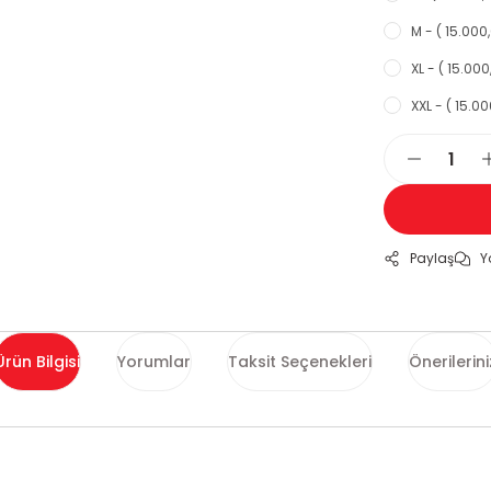
M - ( 15.000,
XL - ( 15.000
XXL - ( 15.00
Paylaş
Y
Ürün Bilgisi
Yorumlar
Taksit Seçenekleri
Önerilerini
ularda yetersiz gördüğünüz noktaları öneri formunu kullanarak tarafımı