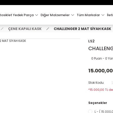
15:00'e Kadar Verilen Siparişler Aynı Gün Kargo'da!
Hoşgeldiniz !
Whatsapp İletişim için 0501 148 40 97
osiklet Yedek Parça
Diğer Malzemeler
Tüm Markalar
İlet
2000 TL VE ÜZERİ KARGO ÜCRETSİZ !
ÇENE KAPALI KASK
CHALLENGER 2 MAT SİYAH KASK
LS2
CHALLENG
0 Puan - 0 Y
15.000,00
Stok Kodu
*15.000,00 TL de
Seçenekler
L - ( 15.000,