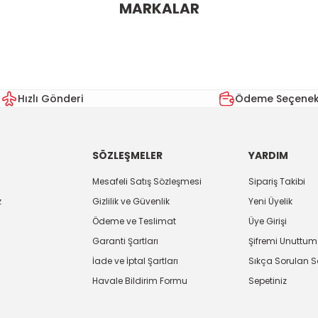
MARKALAR
Bu ürüne ilk yorumu siz yapın!
Yorum Yaz
Hızlı Gönderi
Ödeme Seçenekl
SÖZLEŞMELER
YARDIM
Mesafeli Satış Sözleşmesi
Sipariş Takibi
z
Gizlilik ve Güvenlik
Yeni Üyelik
Ödeme ve Teslimat
Üye Girişi
Gönder
Garanti Şartları
Şifremi Unuttum
İade ve İptal Şartları
Sıkça Sorulan S
Havale Bildirim Formu
Sepetiniz