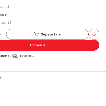
00 TL )
,00 TL )
0,00 TL )
Sepete Ekle
Hemen Al
orum Yaz
Tavsiye Et
z
za iletebilirsiniz.