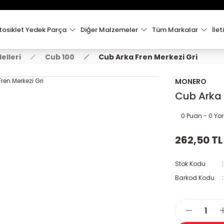
15:00'e Kadar Verilen Siparişler Aynı Gün Kargo'da!
Hoşgeldiniz !
Whatsapp İletişim için 0501 148 40 97
osiklet Yedek Parça
Diğer Malzemeler
Tüm Markalar
İlet
2000 TL VE ÜZERİ KARGO ÜCRETSİZ !
elleri
Cub 100
Cub Arka Fren Merkezi Gri
MONERO
Cub Arka 
0 Puan - 0 Y
262,50 TL
Stok Kodu
Barkod Kodu