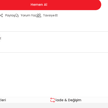
Hemen Al
Paylaş
Yorum Yaz
Tavsiye Et
z
za iletebilirsiniz.
eri
İade & Değişim