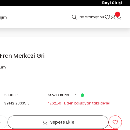
Bayi Girişi
işim
Ne aramıştınız
Fren Merkezi Gri
orum
53800P
Stok Durumu
3914212003513
*262,50 TL den başlayan taksitlerle!
Sepete Ekle