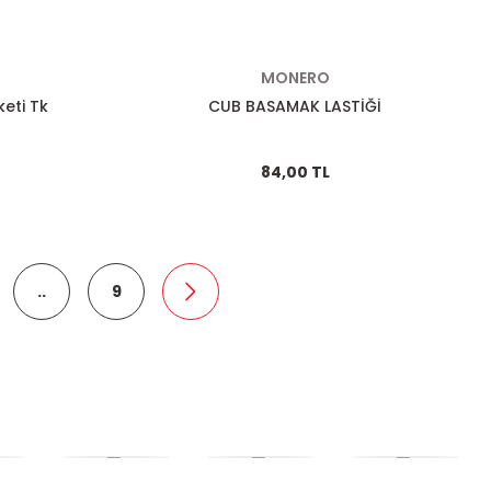
MONERO
eti Tk
CUB BASAMAK LASTİĞİ
84,00 TL
..
9