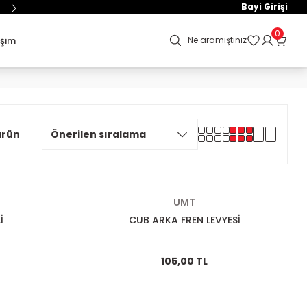
Bayi Girişi
0
işim
Ne aramıştınız
ürün
UMT
İ
CUB ARKA FREN LEVYESİ
105,00 TL