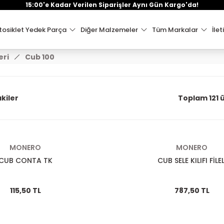
15:00'e Kadar Verilen Siparişler Aynı Gün Kargo'da!
osiklet Yedek Parça
Diğer Malzemeler
Tüm Markalar
İlet
eri
Cub 100
kiler
Toplam 121 
MONERO
MONERO
CUB CONTA TK
CUB SELE KILIFI FİLEL
115,50 TL
787,50 TL