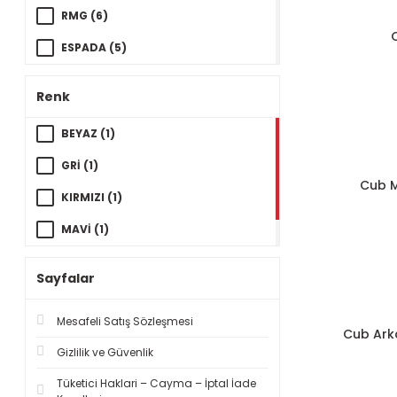
RMG (6)
ESPADA (5)
JOLT (5)
Renk
UMT (5)
BEYAZ (1)
GÜRLER (3)
GRİ (1)
DELTAFORCE (2)
Cub M
KIRMIZI (1)
EMRE MOTOR (1)
MAVİ (1)
SELAMİ (1)
SİYAH (1)
Sayfalar
Mesafeli Satış Sözleşmesi
Cub Ark
Gizlilik ve Güvenlik
Tüketici Haklari – Cayma – İptal İade