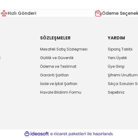
Hızlı Gönderi
Ödeme Seçenekl
SÖZLEŞMELER
YARDIM
Mesafeli Satış Sözleşmesi
Sipariş Takibi
z
Gizlilik ve Güvenlik
Yeni Üyelik
Ödeme ve Teslimat
Üye Girişi
Garanti Şartları
Şifremi Unuttum
İade ve İptal Şartları
Sıkça Sorulan S
Havale Bildirim Formu
Sepetiniz
ile
ideasoft
e-