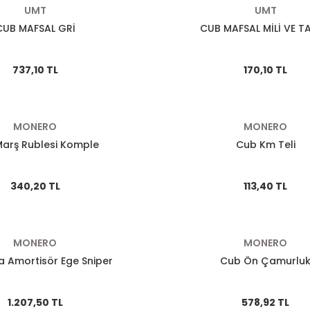
UMT
UMT
CUB MAFSAL GRİ
CUB MAFSAL MİLİ VE T
737,10 TL
170,10 TL
MONERO
MONERO
arş Rublesi Komple
Cub Km Teli
340,20 TL
113,40 TL
MONERO
MONERO
a Amortisör Ege Sniper
Cub Ön Çamurlu
1.207,50 TL
578,92 TL