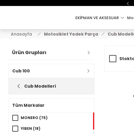
EKİPMAN VE AKSESUAR
Mot
Anasayfa
Motosiklet Yedek Parça
Cub Modell
Ürün Grupları
Stokta
Cub 100
Cub Modelleri
Tüm Markalar
MONERO (75)
YİBEN (18)