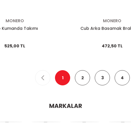
MONERO
MONERO
 Kumanda Takımı
Cub Arka Basamak Brak
525,00 TL
472,50 TL
1
2
3
4
MARKALAR