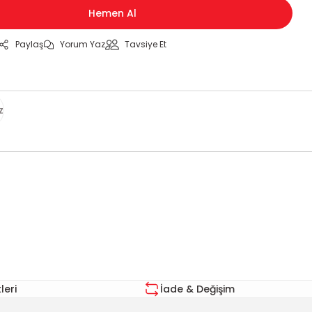
Hemen Al
Paylaş
Yorum Yaz
Tavsiye Et
z
za iletebilirsiniz.
eri
İade & Değişim