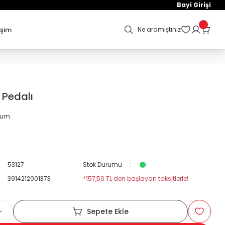
Bayi Girişi
işim
Ne aramıştınız
 Pedalı
orum
53127
Stok Durumu
3914212001373
*157,50 TL den başlayan taksitlerle!
Sepete Ekle