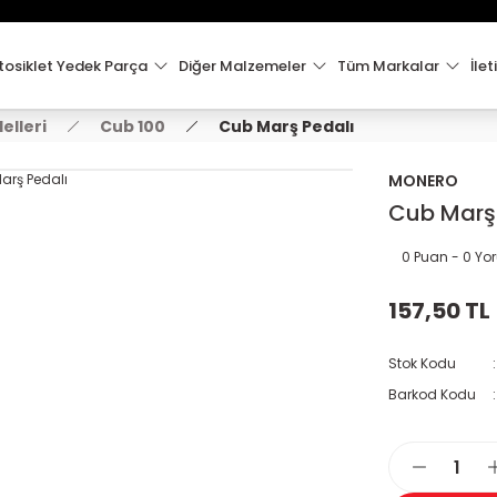
15:00'e Kadar Verilen Siparişler Aynı Gün Kargo'da!
Hoşgeldiniz !
Whatsapp İletişim için 0501 148 40 97
osiklet Yedek Parça
Diğer Malzemeler
Tüm Markalar
İlet
2000 TL VE ÜZERİ KARGO ÜCRETSİZ !
elleri
Cub 100
Cub Marş Pedalı
MONERO
Cub Marş
0 Puan - 0 Y
157,50 TL
Stok Kodu
Barkod Kodu