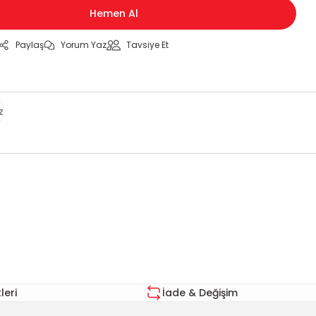
Hemen Al
Paylaş
Yorum Yaz
Tavsiye Et
z
za iletebilirsiniz.
eri
İade & Değişim