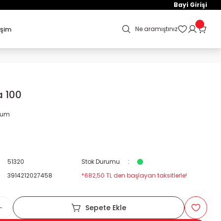
Bayi Girişi
işim
Ne aramıştınız
 100
orum
51320
Stok Durumu
3914212027458
*682,50 TL den başlayan taksitlerle!
Sepete Ekle