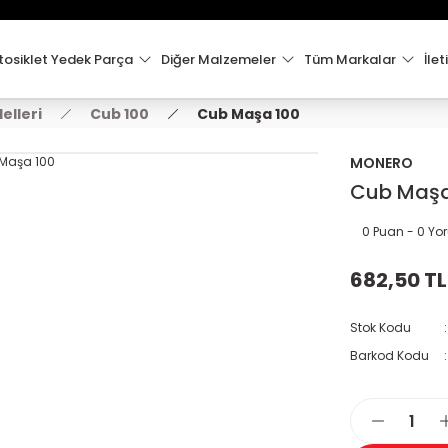
15:00'e Kadar Verilen Siparişler Aynı Gün Kargo'da!
Hoşgeldiniz !
Whatsapp İletişim için 0501 148 40 97
osiklet Yedek Parça
Diğer Malzemeler
Tüm Markalar
İlet
2000 TL VE ÜZERİ KARGO ÜCRETSİZ !
elleri
Cub 100
Cub Maşa 100
MONERO
Cub Maşa
0 Puan - 0 Y
682,50 TL
Stok Kodu
Barkod Kodu