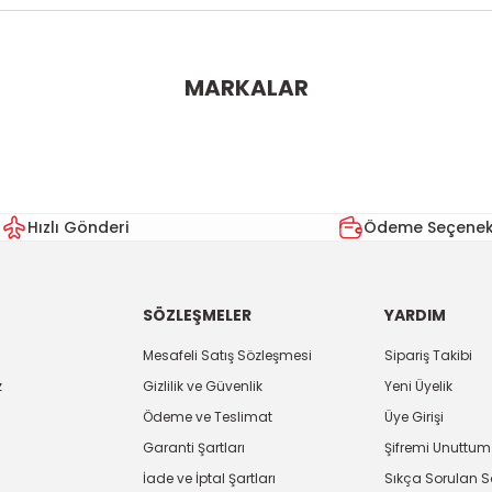
ularda yetersiz gördüğünüz noktaları öneri formunu kullanarak tarafımı
MARKALAR
Bu ürüne ilk yorumu siz yapın!
Yorum Yaz
Hızlı Gönderi
Ödeme Seçenekl
SÖZLEŞMELER
YARDIM
Mesafeli Satış Sözleşmesi
Sipariş Takibi
z
Gizlilik ve Güvenlik
Yeni Üyelik
Ödeme ve Teslimat
Üye Girişi
Gönder
Garanti Şartları
Şifremi Unuttum
İade ve İptal Şartları
Sıkça Sorulan S