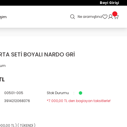
Bayi Girişi
işim
Ne aramıştınız
RTA SETİ BOYALI NARDO GRİ
orum
TL
00501-005
Stok Durumu
3914212068376
*7.000,00 TL den başlayan taksitlerle!
000,00 TL ) ( TÜKENDİ )