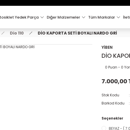
15:00'e Kadar Verilen Siparişler Aynı Gün Kargo'da!
Hoşgeldiniz !
Whatsapp İletişim için 0501 148 40 97
osiklet Yedek Parça
Diğer Malzemeler
Tüm Markalar
İlet
2000 TL VE ÜZERİ KARGO ÜCRETSİZ !
Dio 110
DİO KAPORTA SETİ BOYALI NARDO GRİ
YİBEN
DİO KAPO
0 Puan - 0 Y
7.000,00 
Stok Kodu
Barkod Kodu
Seçenekler
BEYAZ - ( 7.