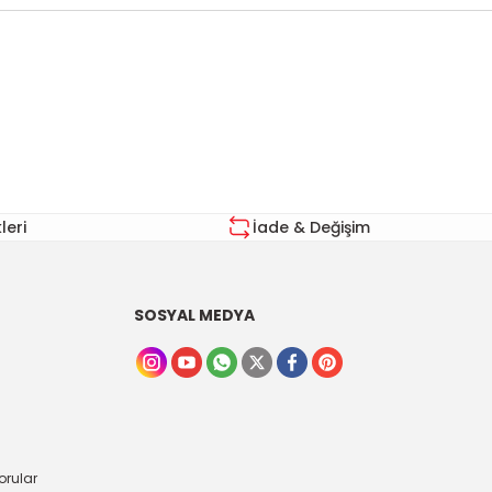
za iletebilirsiniz.
eri
İade & Değişim
SOSYAL MEDYA
orular