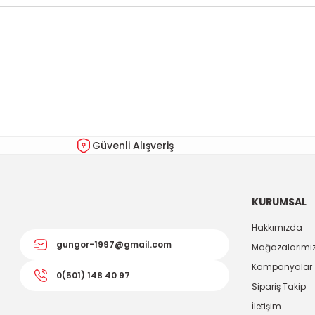
Bu ürünün fiyat bilgisi, resim, ürün açıklamalarında ve diğer kon
Görüş ve önerileriniz için teşekkür ederiz.
Ürün resmi kalitesiz, bozuk veya görüntülenemiyor.
Ürün açıklamasında eksik bilgiler bulunuyor.
Ürün bilgilerinde hatalar bulunuyor.
Güvenli Alışveriş
Ürün fiyatı diğer sitelerden daha pahalı.
Bu ürüne benzer farklı alternatifler olmalı.
KURUMSAL
Hakkımızda
gungor-1997@gmail.com
Mağazalarımı
Kampanyalar
0(501) 148 40 97
Sipariş Takip
İletişim