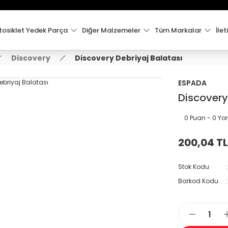
15:00'e Kadar Verilen Siparişler Aynı Gün Kargo'da!
Hoşgeldiniz !
Whatsapp İletişim için 0501 148 40 97
osiklet Yedek Parça
Diğer Malzemeler
Tüm Markalar
İlet
2000 TL VE ÜZERİ KARGO ÜCRETSİZ !
Discovery
Discovery Debriyaj Balatası
ESPADA
Discovery
0 Puan - 0 Y
200,04 TL
Stok Kodu
Barkod Kodu