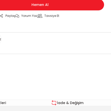
Hemen Al
Paylaş
Yorum Yaz
Tavsiye Et
z
za iletebilirsiniz.
eri
İade & Değişim