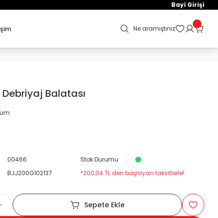
Bayi Girişi
işim
Ne aramıştınız
 Debriyaj Balatası
orum
00466
Stok Durumu
BJJ200G102137
*200,04 TL den başlayan taksitlerle!
Sepete Ekle