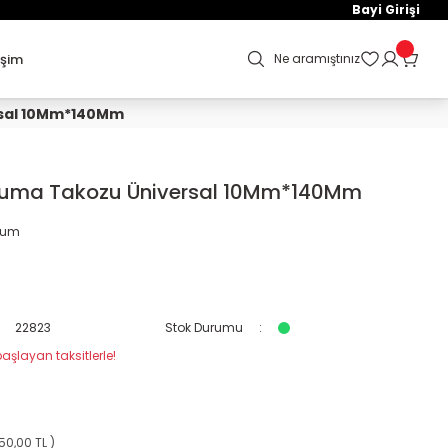
Bayi Girişi
işim
Ne aramıştınız
rsal 10Mm*140Mm
ruma Takozu Üniversal 10Mm*140Mm
orum
22823
Stok Durumu
aşlayan taksitlerle!
50,00 TL )