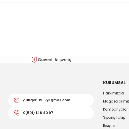
Bu ürünün fiyat bilgisi, resim, ürün açıklamalarında ve diğer kon
Görüş ve önerileriniz için teşekkür ederiz.
Ürün resmi kalitesiz, bozuk veya görüntülenemiyor.
Ürün açıklamasında eksik bilgiler bulunuyor.
Ürün bilgilerinde hatalar bulunuyor.
Güvenli Alışveriş
Ürün fiyatı diğer sitelerden daha pahalı.
Bu ürüne benzer farklı alternatifler olmalı.
KURUMSAL
Hakkımızda
gungor-1997@gmail.com
Mağazalarımı
Kampanyalar
0(501) 148 40 97
Sipariş Takip
İletişim