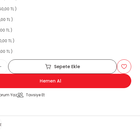
50,00 TL )
,00 TL )
00 TL )
0,00 TL )
,00 TL )
Sepete Ekle
Hemen Al
orum Yaz
Tavsiye Et
z