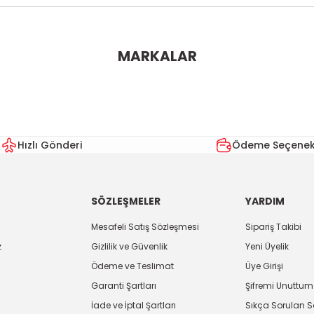
ularda yetersiz gördüğünüz noktaları öneri formunu kullanarak tarafımı
MARKALAR
Bu ürüne ilk yorumu siz yapın!
Yorum Yaz
Hızlı Gönderi
Ödeme Seçenekl
SÖZLEŞMELER
YARDIM
Mesafeli Satış Sözleşmesi
Sipariş Takibi
z
Gizlilik ve Güvenlik
Yeni Üyelik
Ödeme ve Teslimat
Üye Girişi
Gönder
Garanti Şartları
Şifremi Unuttum
İade ve İptal Şartları
Sıkça Sorulan S