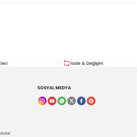
za iletebilirsiniz.
eri
İade & Değişim
SOSYAL MEDYA
orular