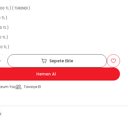
,00 TL ) ( TÜKENDİ )
 TL )
0 TL )
0 TL )
00 TL )
Sepete Ekle
Hemen Al
orum Yaz
Tavsiye Et
z