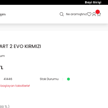
Bayi Girişi
işim
Ne aramıştınız
ART 2 EVO KIRMIZI
orum
TL
41446
Stok Durumu
 başlayan taksitlerle!
,00 TL )