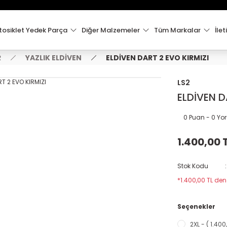
15:00'e Kadar Verilen Siparişler Aynı Gün Kargo'da!
Hoşgeldiniz !
Whatsapp İletişim için 0501 148 40 97
osiklet Yedek Parça
Diğer Malzemeler
Tüm Markalar
İlet
2000 TL VE ÜZERİ KARGO ÜCRETSİZ !
R
YAZLIK ELDİVEN
ELDİVEN DART 2 EVO KIRMIZI
LS2
ELDİVEN D
0 Puan - 0 Y
1.400,00 
Stok Kodu
*1.400,00 TL den
Seçenekler
2XL - ( 1.400