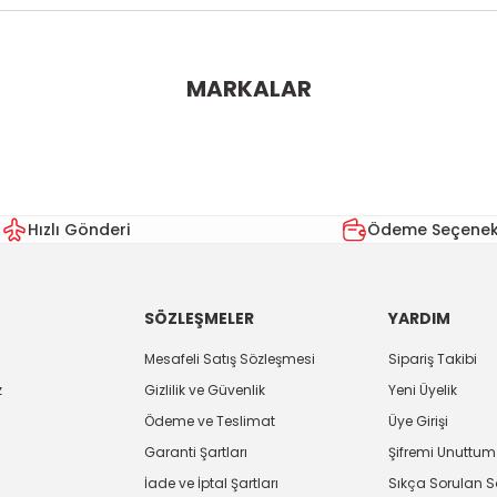
ularda yetersiz gördüğünüz noktaları öneri formunu kullanarak tarafımı
MARKALAR
Bu ürüne ilk yorumu siz yapın!
Yorum Yaz
Hızlı Gönderi
Ödeme Seçenekl
SÖZLEŞMELER
YARDIM
Mesafeli Satış Sözleşmesi
Sipariş Takibi
z
Gizlilik ve Güvenlik
Yeni Üyelik
Ödeme ve Teslimat
Üye Girişi
Gönder
Garanti Şartları
Şifremi Unuttum
İade ve İptal Şartları
Sıkça Sorulan S