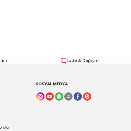
za iletebilirsiniz.
eri
İade & Değişim
SOSYAL MEDYA
orular