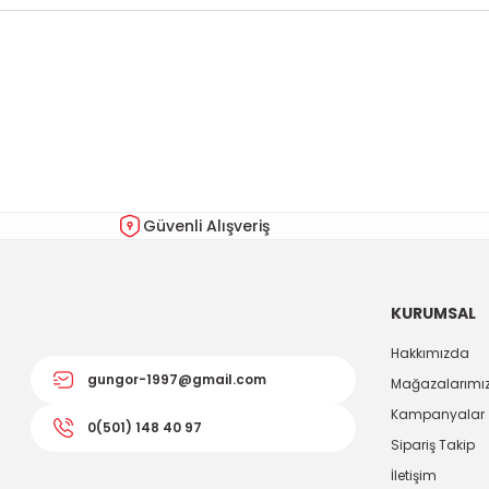
Bu ürünün fiyat bilgisi, resim, ürün açıklamalarında ve diğer kon
Görüş ve önerileriniz için teşekkür ederiz.
Ürün resmi kalitesiz, bozuk veya görüntülenemiyor.
Ürün açıklamasında eksik bilgiler bulunuyor.
Ürün bilgilerinde hatalar bulunuyor.
Güvenli Alışveriş
Ürün fiyatı diğer sitelerden daha pahalı.
Bu ürüne benzer farklı alternatifler olmalı.
KURUMSAL
Hakkımızda
gungor-1997@gmail.com
Mağazalarımı
Kampanyalar
0(501) 148 40 97
Sipariş Takip
İletişim