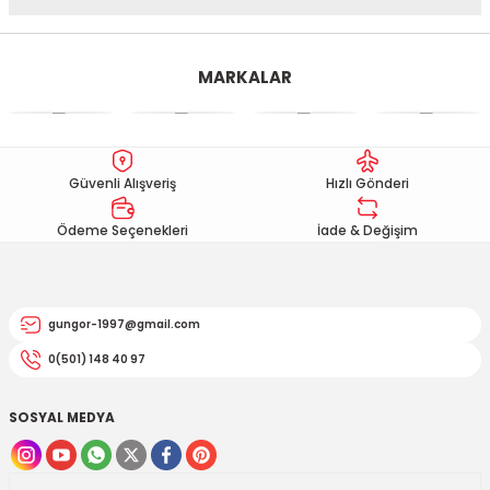
EGSOZ
Nc 700
Bu ürünün fiyat bilgisi, resim, ürün açıklamalarında ve diğer
konularda yetersiz gördüğünüz noktaları öneri formunu
M ÜRÜNLERİ
Pcx 125-150
MARKALAR
kullanarak tarafımıza iletebilirsiniz.
Görüş ve önerileriniz için teşekkür ederiz.
 EKİPMANLARI
Spacy
Ürün resmi kalitesiz, bozuk veya görüntülenemiyor.
Today
Güvenli Alışveriş
Hızlı Gönderi
Ürün açıklamasında eksik bilgiler bulunuyor.
Ürün bilgilerinde hatalar bulunuyor.
Ödeme Seçenekleri
İade & Değişim
Ürün fiyatı diğer sitelerden daha pahalı.
Bu ürüne benzer farklı alternatifler olmalı.
gungor-1997@gmail.com
0(501) 148 40 97
SOSYAL MEDYA
Gönder