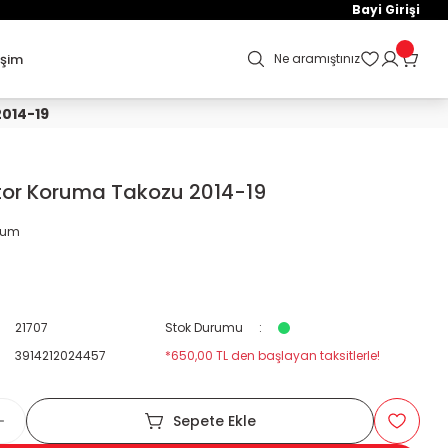
Bayi Girişi
işim
Ne aramıştınız
014-19
tor Koruma Takozu 2014-19
orum
21707
Stok Durumu
3914212024457
*650,00 TL den başlayan taksitlerle!
Sepete Ekle