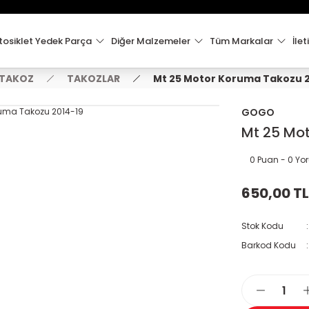
15:00'e Kadar Verilen Siparişler Aynı Gün Kargo'da!
Hoşgeldiniz !
Whatsapp İletişim için 0501 148 40 97
osiklet Yedek Parça
Diğer Malzemeler
Tüm Markalar
İlet
2000 TL VE ÜZERİ KARGO ÜCRETSİZ !
 TAKOZ
TAKOZLAR
Mt 25 Motor Koruma Takozu 2
GOGO
Mt 25 Mo
0 Puan - 0 Y
650,00 TL
Stok Kodu
Barkod Kodu