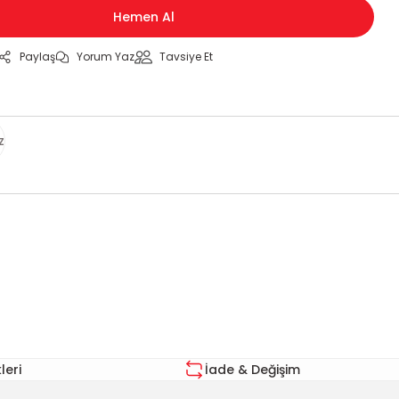
Hemen Al
Paylaş
Yorum Yaz
Tavsiye Et
z
za iletebilirsiniz.
eri
İade & Değişim