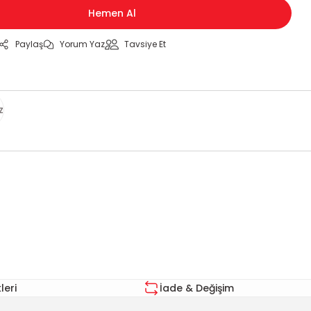
Hemen Al
Paylaş
Yorum Yaz
Tavsiye Et
z
za iletebilirsiniz.
eri
İade & Değişim