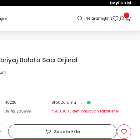
Bayi Girişi
işim
Ne aramıştınız
briyaj Balata Sacı Orjinal
orum
40220
Stok Durumu
3914212069991
*500,00 TL den başlayan taksitlerle!
Sepete Ekle