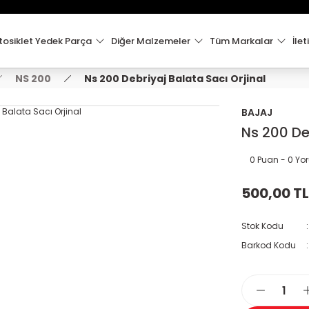
15:00'e Kadar Verilen Siparişler Aynı Gün Kargo'da!
Hoşgeldiniz !
Whatsapp İletişim için 0501 148 40 97
osiklet Yedek Parça
Diğer Malzemeler
Tüm Markalar
İlet
2000 TL VE ÜZERİ KARGO ÜCRETSİZ !
NS 200
Ns 200 Debriyaj Balata Sacı Orjinal
BAJAJ
Ns 200 De
0 Puan - 0 Y
500,00 TL
Stok Kodu
Barkod Kodu