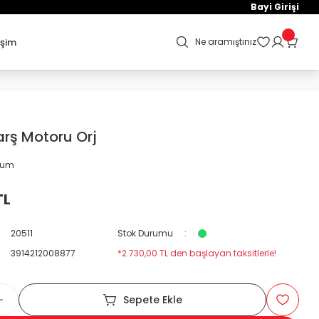
Bayi Girişi
işim
Ne aramıştınız
rş Motoru Orj
orum
TL
20511
Stok Durumu
3914212008877
*2.730,00 TL den başlayan taksitlerle!
Sepete Ekle