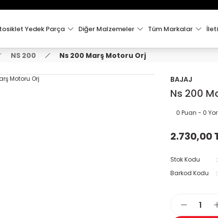
15:00'e Kadar Verilen Siparişler Aynı Gün Kargo'da!
Hoşgeldiniz !
Whatsapp İletişim için 0501 148 40 97
osiklet Yedek Parça
Diğer Malzemeler
Tüm Markalar
İlet
2000 TL VE ÜZERİ KARGO ÜCRETSİZ !
NS 200
Ns 200 Marş Motoru Orj
BAJAJ
Ns 200 Ma
0 Puan - 0 Y
2.730,00 
Stok Kodu
Barkod Kodu