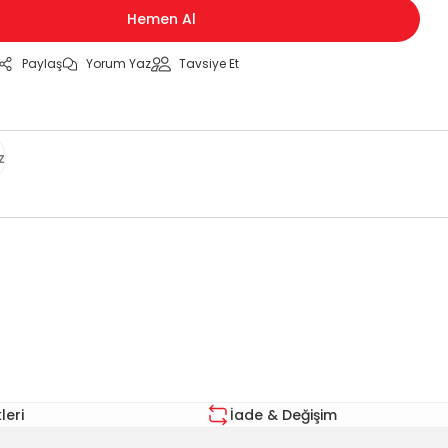
Hemen Al
Paylaş
Yorum Yaz
Tavsiye Et
z
za iletebilirsiniz.
eri
İade & Değişim